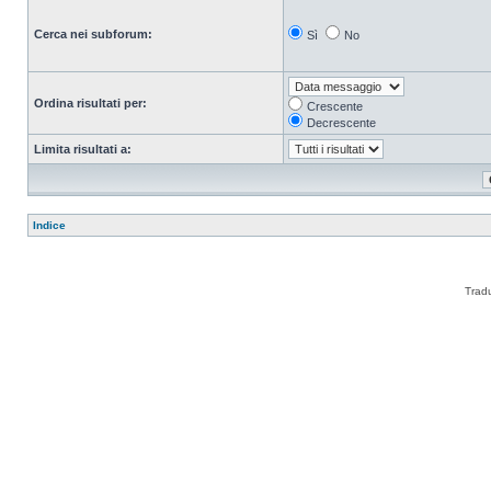
Cerca nei subforum:
Sì
No
Ordina risultati per:
Crescente
Decrescente
Limita risultati a:
Indice
Trad