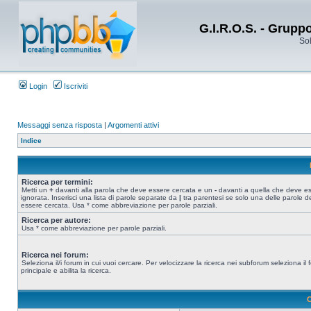
G.I.R.O.S. - Grupp
Sol
Login
Iscriviti
Messaggi senza risposta
|
Argomenti attivi
Indice
Ricerca per termini:
Metti un
+
davanti alla parola che deve essere cercata e un
-
davanti a quella che deve e
ignorata. Inserisci una lista di parole separate da
|
tra parentesi se solo una delle parole d
essere cercata. Usa * come abbreviazione per parole parziali.
Ricerca per autore:
Usa * come abbreviazione per parole parziali.
Ricerca nei forum:
Seleziona il/i forum in cui vuoi cercare. Per velocizzare la ricerca nei subforum seleziona il
principale e abilita la ricerca.
O