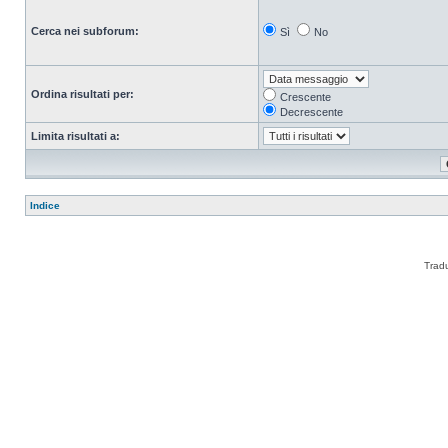
Cerca nei subforum:
Sì
No
Ordina risultati per:
Crescente
Decrescente
Limita risultati a:
Indice
Trad