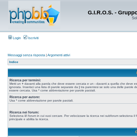
G.I.R.O.S. - Grupp
Sol
Login
Iscriviti
Messaggi senza risposta
|
Argomenti attivi
Indice
Ricerca per termini:
Metti un
+
davanti alla parola che deve essere cercata e un
-
davanti a quella che deve e
ignorata. Inserisci una lista di parole separate da
|
tra parentesi se solo una delle parole d
essere cercata. Usa * come abbreviazione per parole parziali.
Ricerca per autore:
Usa * come abbreviazione per parole parziali.
Ricerca nei forum:
Seleziona il/i forum in cui vuoi cercare. Per velocizzare la ricerca nei subforum seleziona il
principale e abilita la ricerca.
O