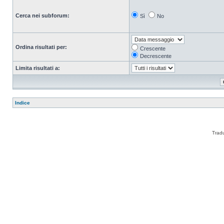
Cerca nei subforum:
Sì
No
Ordina risultati per:
Crescente
Decrescente
Limita risultati a:
Indice
Trad