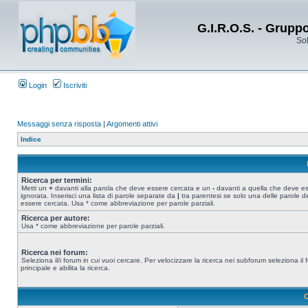
G.I.R.O.S. - Grupp
Sol
Login
Iscriviti
Messaggi senza risposta
|
Argomenti attivi
Indice
Ricerca per termini:
Metti un
+
davanti alla parola che deve essere cercata e un
-
davanti a quella che deve e
ignorata. Inserisci una lista di parole separate da
|
tra parentesi se solo una delle parole d
essere cercata. Usa * come abbreviazione per parole parziali.
Ricerca per autore:
Usa * come abbreviazione per parole parziali.
Ricerca nei forum:
Seleziona il/i forum in cui vuoi cercare. Per velocizzare la ricerca nei subforum seleziona il
principale e abilita la ricerca.
O