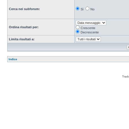
Cerca nei subforum:
Sì
No
Ordina risultati per:
Crescente
Decrescente
Limita risultati a:
Indice
Trad