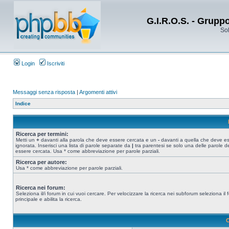
G.I.R.O.S. - Grupp
Sol
Login
Iscriviti
Messaggi senza risposta
|
Argomenti attivi
Indice
Ricerca per termini:
Metti un
+
davanti alla parola che deve essere cercata e un
-
davanti a quella che deve e
ignorata. Inserisci una lista di parole separate da
|
tra parentesi se solo una delle parole d
essere cercata. Usa * come abbreviazione per parole parziali.
Ricerca per autore:
Usa * come abbreviazione per parole parziali.
Ricerca nei forum:
Seleziona il/i forum in cui vuoi cercare. Per velocizzare la ricerca nei subforum seleziona il
principale e abilita la ricerca.
O