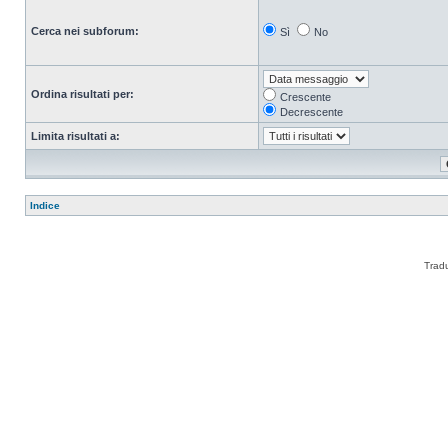
Cerca nei subforum:
Sì
No
Ordina risultati per:
Crescente
Decrescente
Limita risultati a:
Indice
Trad