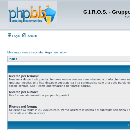
G.I.R.O.S. - Grupp
Sol
Login
Iscriviti
Messaggi senza risposta
|
Argomenti attivi
Indice
Ricerca per termini:
Metti un
+
davanti alla parola che deve essere cercata e un
-
davanti a quella che deve e
ignorata. Inserisci una lista di parole separate da
|
tra parentesi se solo una delle parole d
essere cercata. Usa * come abbreviazione per parole parziali.
Ricerca per autore:
Usa * come abbreviazione per parole parziali.
Ricerca nei forum:
Seleziona il/i forum in cui vuoi cercare. Per velocizzare la ricerca nei subforum seleziona il
principale e abilita la ricerca.
O