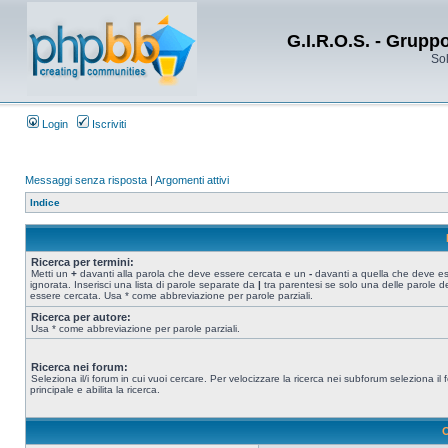
G.I.R.O.S. - Grupp
Sol
Login
Iscriviti
Messaggi senza risposta
|
Argomenti attivi
Indice
Ricerca per termini:
Metti un
+
davanti alla parola che deve essere cercata e un
-
davanti a quella che deve e
ignorata. Inserisci una lista di parole separate da
|
tra parentesi se solo una delle parole d
essere cercata. Usa * come abbreviazione per parole parziali.
Ricerca per autore:
Usa * come abbreviazione per parole parziali.
Ricerca nei forum:
Seleziona il/i forum in cui vuoi cercare. Per velocizzare la ricerca nei subforum seleziona il
principale e abilita la ricerca.
O