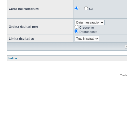
Cerca nei subforum:
Sì
No
Ordina risultati per:
Crescente
Decrescente
Limita risultati a:
Indice
Trad