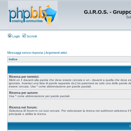
G.I.R.O.S. - Grupp
Sol
Login
Iscriviti
Messaggi senza risposta
|
Argomenti attivi
Indice
Ricerca per termini:
Metti un
+
davanti alla parola che deve essere cercata e un
-
davanti a quella che deve e
ignorata. Inserisci una lista di parole separate da
|
tra parentesi se solo una delle parole d
essere cercata. Usa * come abbreviazione per parole parziali.
Ricerca per autore:
Usa * come abbreviazione per parole parziali.
Ricerca nei forum:
Seleziona il/i forum in cui vuoi cercare. Per velocizzare la ricerca nei subforum seleziona il
principale e abilita la ricerca.
O