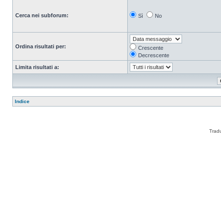
Cerca nei subforum:
Sì
No
Ordina risultati per:
Crescente
Decrescente
Limita risultati a:
Indice
Trad