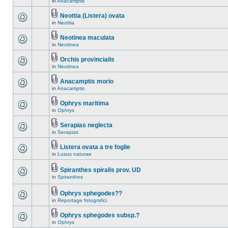
in
Anacamptis
Neottia (Listera) ovata
in
Neottia
Neotinea maculata
in
Neotinea
Orchis provincialis
in
Neotinea
Anacamptis morio
in
Anacamptis
Ophrys maritima
in
Ophrys
Serapias neglecta
in
Serapias
Listera ovata a tre foglie
in
Lusus naturae
Spiranthes spiralis prov. UD
in
Spiranthes
Ophrys sphegodes??
in
Reportage fotografici
Ophrys sphegodes subsp.?
in
Ophrys