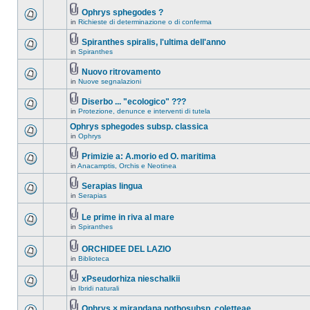
Ophrys sphegodes ?
in
Richieste di determinazione o di conferma
Spiranthes spiralis, l'ultima dell'anno
in
Spiranthes
Nuovo ritrovamento
in
Nuove segnalazioni
Diserbo ... "ecologico" ???
in
Protezione, denunce e interventi di tutela
Ophrys sphegodes subsp. classica
in
Ophrys
Primizie a: A.morio ed O. maritima
in
Anacamptis, Orchis e Neotinea
Serapias lingua
in
Serapias
Le prime in riva al mare
in
Spiranthes
ORCHIDEE DEL LAZIO
in
Biblioteca
xPseudorhiza nieschalkii
in
Ibridi naturali
Ophrys × mirandana nothosubsp. coletteae