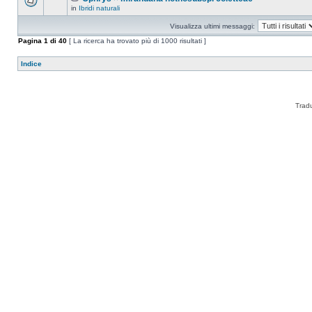
in
Ibridi naturali
Visualizza ultimi messaggi:
Pagina
1
di
40
[ La ricerca ha trovato più di 1000 risultati ]
Indice
Trad