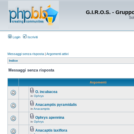
G.I.R.O.S. - Grupp
Sol
Login
Iscriviti
Messaggi senza risposta
|
Argomenti attivi
Indice
Messaggi senza risposta
Argomenti
O. incubacea
in
Ophrys
Anacamptis pyramidalis
in
Anacamptis
Ophrys apennina
in
Ophrys
Anacaptis laxiflora