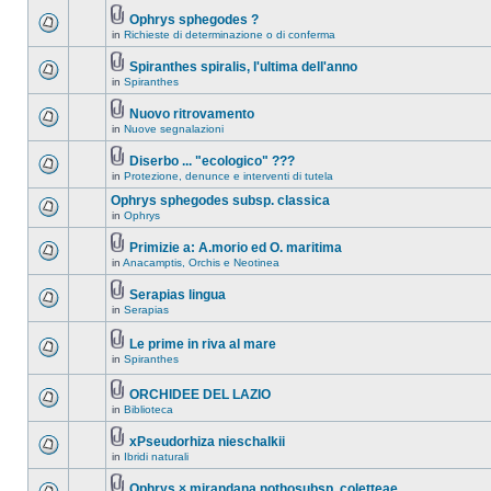
Ophrys sphegodes ?
in
Richieste di determinazione o di conferma
Spiranthes spiralis, l'ultima dell'anno
in
Spiranthes
Nuovo ritrovamento
in
Nuove segnalazioni
Diserbo ... "ecologico" ???
in
Protezione, denunce e interventi di tutela
Ophrys sphegodes subsp. classica
in
Ophrys
Primizie a: A.morio ed O. maritima
in
Anacamptis, Orchis e Neotinea
Serapias lingua
in
Serapias
Le prime in riva al mare
in
Spiranthes
ORCHIDEE DEL LAZIO
in
Biblioteca
xPseudorhiza nieschalkii
in
Ibridi naturali
Ophrys × mirandana nothosubsp. coletteae