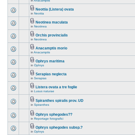
in
Anacamptis
Neottia (Listera) ovata
in
Neottia
Neotinea maculata
in
Neotinea
Orchis provincialis
in
Neotinea
Anacamptis morio
in
Anacamptis
Ophrys maritima
in
Ophrys
Serapias neglecta
in
Serapias
Listera ovata a tre foglie
in
Lusus naturae
Spiranthes spiralis prov. UD
in
Spiranthes
Ophrys sphegodes??
in
Reportage fotografici
Ophrys sphegodes subsp.?
in
Ophrys