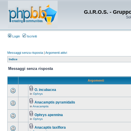
G.I.R.O.S. - Grupp
Sol
Login
Iscriviti
Messaggi senza risposta
|
Argomenti attivi
Indice
Messaggi senza risposta
Argomenti
O. incubacea
in
Ophrys
Anacamptis pyramidalis
in
Anacamptis
Ophrys apennina
in
Ophrys
Anacaptis laxiflora