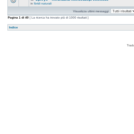
in
Ibridi naturali
Visualizza ultimi messaggi:
Pagina
1
di
40
[ La ricerca ha trovato più di 1000 risultati ]
Indice
Trad