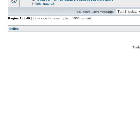
in
Ibridi naturali
Visualizza ultimi messaggi:
Pagina
1
di
40
[ La ricerca ha trovato più di 1000 risultati ]
Indice
Trad