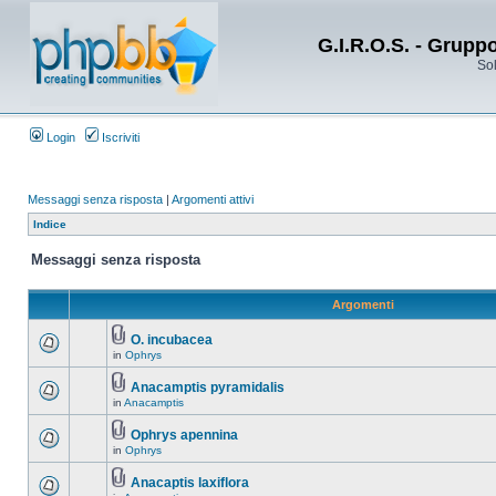
G.I.R.O.S. - Grupp
Sol
Login
Iscriviti
Messaggi senza risposta
|
Argomenti attivi
Indice
Messaggi senza risposta
Argomenti
O. incubacea
in
Ophrys
Anacamptis pyramidalis
in
Anacamptis
Ophrys apennina
in
Ophrys
Anacaptis laxiflora