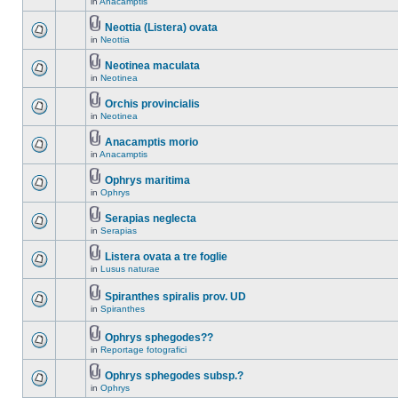
in
Anacamptis
Neottia (Listera) ovata
in
Neottia
Neotinea maculata
in
Neotinea
Orchis provincialis
in
Neotinea
Anacamptis morio
in
Anacamptis
Ophrys maritima
in
Ophrys
Serapias neglecta
in
Serapias
Listera ovata a tre foglie
in
Lusus naturae
Spiranthes spiralis prov. UD
in
Spiranthes
Ophrys sphegodes??
in
Reportage fotografici
Ophrys sphegodes subsp.?
in
Ophrys