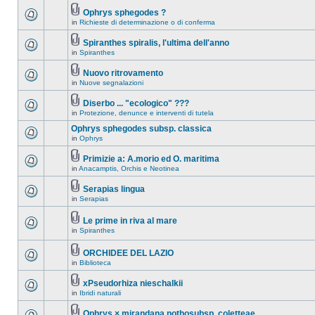
Ophrys sphegodes ?
in
Richieste di determinazione o di conferma
Spiranthes spiralis, l'ultima dell'anno
in
Spiranthes
Nuovo ritrovamento
in
Nuove segnalazioni
Diserbo ... "ecologico" ???
in
Protezione, denunce e interventi di tutela
Ophrys sphegodes subsp. classica
in
Ophrys
Primizie a: A.morio ed O. maritima
in
Anacamptis, Orchis e Neotinea
Serapias lingua
in
Serapias
Le prime in riva al mare
in
Spiranthes
ORCHIDEE DEL LAZIO
in
Biblioteca
xPseudorhiza nieschalkii
in
Ibridi naturali
Ophrys × mirandana nothosubsp. coletteae