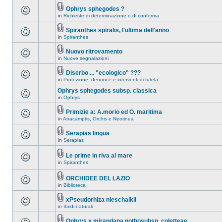
Ophrys sphegodes ?
in
Richieste di determinazione o di conferma
Spiranthes spiralis, l'ultima dell'anno
in
Spiranthes
Nuovo ritrovamento
in
Nuove segnalazioni
Diserbo ... "ecologico" ???
in
Protezione, denunce e interventi di tutela
Ophrys sphegodes subsp. classica
in
Ophrys
Primizie a: A.morio ed O. maritima
in
Anacamptis, Orchis e Neotinea
Serapias lingua
in
Serapias
Le prime in riva al mare
in
Spiranthes
ORCHIDEE DEL LAZIO
in
Biblioteca
xPseudorhiza nieschalkii
in
Ibridi naturali
Ophrys × mirandana nothosubsp. coletteae