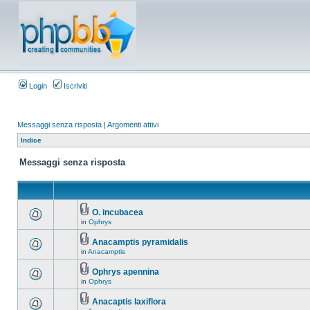
Login
Iscriviti
Messaggi senza risposta
|
Argomenti attivi
Indice
Messaggi senza risposta
O. incubacea
in
Ophrys
Anacamptis pyramidalis
in
Anacamptis
Ophrys apennina
in
Ophrys
Anacaptis laxiflora