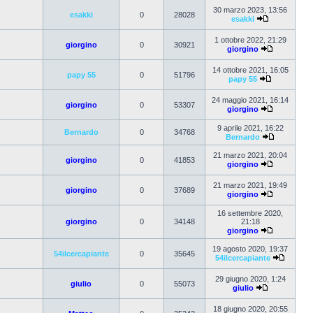
30 marzo 2023, 13:56
esakki
0
28028
esakki
1 ottobre 2022, 21:29
giorgino
0
30921
giorgino
14 ottobre 2021, 16:05
papy 55
0
51796
papy 55
24 maggio 2021, 16:14
giorgino
0
53307
giorgino
9 aprile 2021, 16:22
Bernardo
0
34768
Bernardo
21 marzo 2021, 20:04
giorgino
0
41853
giorgino
21 marzo 2021, 19:49
giorgino
0
37689
giorgino
16 settembre 2020,
giorgino
0
34148
21:18
giorgino
19 agosto 2020, 19:37
54ilcercapiante
0
35645
54ilcercapiante
29 giugno 2020, 1:24
giulio
0
55073
giulio
18 giugno 2020, 20:55