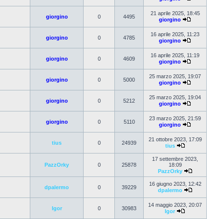
21 aprile 2025, 18:45
giorgino
0
4495
giorgino
16 aprile 2025, 11:23
giorgino
0
4785
giorgino
16 aprile 2025, 11:19
giorgino
0
4609
giorgino
25 marzo 2025, 19:07
giorgino
0
5000
giorgino
25 marzo 2025, 19:04
giorgino
0
5212
giorgino
23 marzo 2025, 21:59
giorgino
0
5110
giorgino
21 ottobre 2023, 17:09
tius
0
24939
tius
17 settembre 2023,
PazzOrky
0
25878
18:09
PazzOrky
16 giugno 2023, 12:42
dpalermo
0
39229
dpalermo
14 maggio 2023, 20:07
Igor
0
30983
Igor