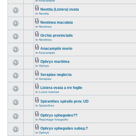
in
Anacamptis
Neottia (Listera) ovata
in
Neottia
Neotinea maculata
in
Neotinea
Orchis provincialis
in
Neotinea
Anacamptis morio
in
Anacamptis
Ophrys maritima
in
Ophrys
Serapias neglecta
in
Serapias
Listera ovata a tre foglie
in
Lusus naturae
Spiranthes spiralis prov. UD
in
Spiranthes
Ophrys sphegodes??
in
Reportage fotografici
Ophrys sphegodes subsp.?
in
Ophrys