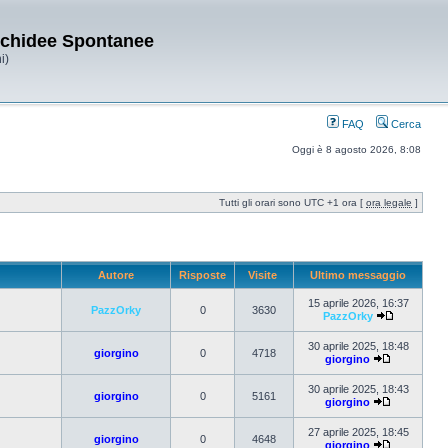
Orchidee Spontanee
i)
FAQ
Cerca
Oggi è 8 agosto 2026, 8:08
Tutti gli orari sono UTC +1 ora [
ora legale
]
Autore
Risposte
Visite
Ultimo messaggio
15 aprile 2026, 16:37
PazzOrky
0
3630
PazzOrky
30 aprile 2025, 18:48
giorgino
0
4718
giorgino
30 aprile 2025, 18:43
giorgino
0
5161
giorgino
27 aprile 2025, 18:45
giorgino
0
4648
giorgino