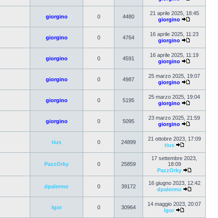
21 aprile 2025, 18:45
giorgino
0
4480
giorgino
16 aprile 2025, 11:23
giorgino
0
4764
giorgino
16 aprile 2025, 11:19
giorgino
0
4591
giorgino
25 marzo 2025, 19:07
giorgino
0
4987
giorgino
25 marzo 2025, 19:04
giorgino
0
5195
giorgino
23 marzo 2025, 21:59
giorgino
0
5095
giorgino
21 ottobre 2023, 17:09
tius
0
24899
tius
17 settembre 2023,
PazzOrky
0
25859
18:09
PazzOrky
16 giugno 2023, 12:42
dpalermo
0
39172
dpalermo
14 maggio 2023, 20:07
Igor
0
30964
Igor