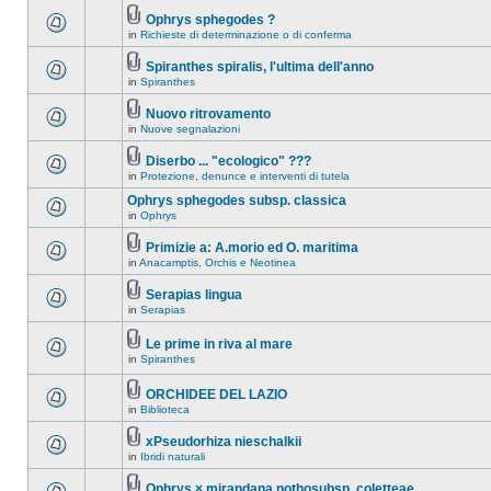
Ophrys sphegodes ?
in
Richieste di determinazione o di conferma
Spiranthes spiralis, l'ultima dell'anno
in
Spiranthes
Nuovo ritrovamento
in
Nuove segnalazioni
Diserbo ... "ecologico" ???
in
Protezione, denunce e interventi di tutela
Ophrys sphegodes subsp. classica
in
Ophrys
Primizie a: A.morio ed O. maritima
in
Anacamptis, Orchis e Neotinea
Serapias lingua
in
Serapias
Le prime in riva al mare
in
Spiranthes
ORCHIDEE DEL LAZIO
in
Biblioteca
xPseudorhiza nieschalkii
in
Ibridi naturali
Ophrys × mirandana nothosubsp. coletteae