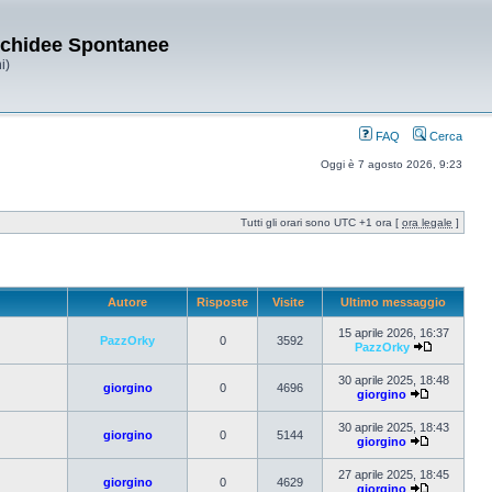
Orchidee Spontanee
i)
FAQ
Cerca
Oggi è 7 agosto 2026, 9:23
Tutti gli orari sono UTC +1 ora [
ora legale
]
Autore
Risposte
Visite
Ultimo messaggio
15 aprile 2026, 16:37
PazzOrky
0
3592
PazzOrky
30 aprile 2025, 18:48
giorgino
0
4696
giorgino
30 aprile 2025, 18:43
giorgino
0
5144
giorgino
27 aprile 2025, 18:45
giorgino
0
4629
giorgino