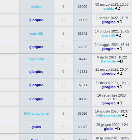
30 marzo 2023, 13:56
esakki
0
28009
esakki
1 ottobre 2022, 21:29
giorgino
0
30903
giorgino
14 ottobre 2021, 16:05
papy 55
0
51741
papy 55
24 maggio 2021, 16:14
giorgino
0
53225
giorgino
9 aprile 2021, 16:22
Bernardo
0
34743
Bernardo
21 marzo 2021, 20:04
giorgino
0
41831
giorgino
21 marzo 2021, 19:49
giorgino
0
37671
giorgino
16 settembre 2020,
giorgino
0
34128
21:18
giorgino
19 agosto 2020, 19:37
54ilcercapiante
0
35626
54ilcercapiante
29 giugno 2020, 1:24
giulio
0
55042
giulio
18 giugno 2020, 20:55