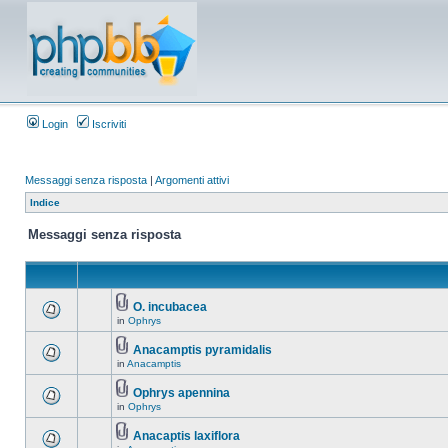
Login
Iscriviti
Messaggi senza risposta
|
Argomenti attivi
Indice
Messaggi senza risposta
O. incubacea
in
Ophrys
Anacamptis pyramidalis
in
Anacamptis
Ophrys apennina
in
Ophrys
Anacaptis laxiflora