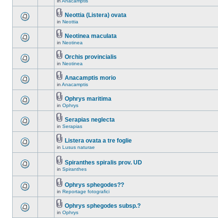
in
Anacamptis
Neottia (Listera) ovata
in
Neottia
Neotinea maculata
in
Neotinea
Orchis provincialis
in
Neotinea
Anacamptis morio
in
Anacamptis
Ophrys maritima
in
Ophrys
Serapias neglecta
in
Serapias
Listera ovata a tre foglie
in
Lusus naturae
Spiranthes spiralis prov. UD
in
Spiranthes
Ophrys sphegodes??
in
Reportage fotografici
Ophrys sphegodes subsp.?
in
Ophrys