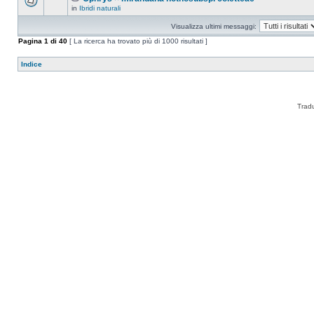
in
Ibridi naturali
Visualizza ultimi messaggi:
Pagina
1
di
40
[ La ricerca ha trovato più di 1000 risultati ]
Indice
Trad