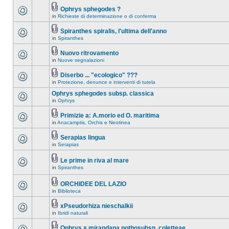
Ophrys sphegodes ?
in
Richieste di determinazione o di conferma
Spiranthes spiralis, l'ultima dell'anno
in
Spiranthes
Nuovo ritrovamento
in
Nuove segnalazioni
Diserbo ... "ecologico" ???
in
Protezione, denunce e interventi di tutela
Ophrys sphegodes subsp. classica
in
Ophrys
Primizie a: A.morio ed O. maritima
in
Anacamptis, Orchis e Neotinea
Serapias lingua
in
Serapias
Le prime in riva al mare
in
Spiranthes
ORCHIDEE DEL LAZIO
in
Biblioteca
xPseudorhiza nieschalkii
in
Ibridi naturali
Ophrys × mirandana nothosubsp. coletteae