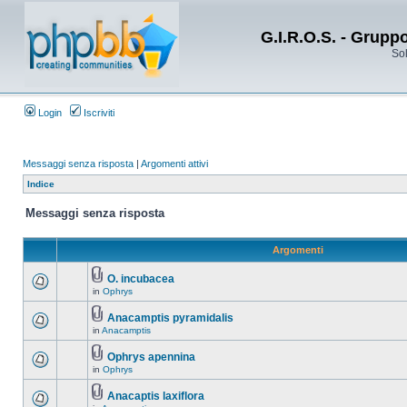
G.I.R.O.S. - Grupp
Sol
Login
Iscriviti
Messaggi senza risposta
|
Argomenti attivi
Indice
Messaggi senza risposta
Argomenti
O. incubacea
in
Ophrys
Anacamptis pyramidalis
in
Anacamptis
Ophrys apennina
in
Ophrys
Anacaptis laxiflora