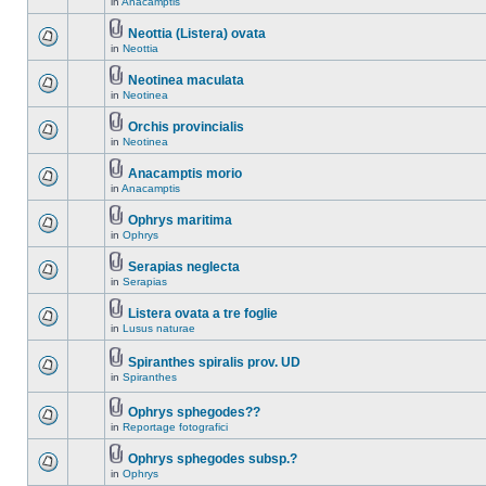
in
Anacamptis
Neottia (Listera) ovata
in
Neottia
Neotinea maculata
in
Neotinea
Orchis provincialis
in
Neotinea
Anacamptis morio
in
Anacamptis
Ophrys maritima
in
Ophrys
Serapias neglecta
in
Serapias
Listera ovata a tre foglie
in
Lusus naturae
Spiranthes spiralis prov. UD
in
Spiranthes
Ophrys sphegodes??
in
Reportage fotografici
Ophrys sphegodes subsp.?
in
Ophrys