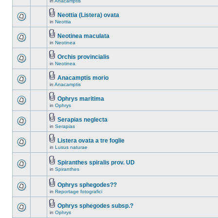
in
Anacamptis
Neottia (Listera) ovata
in
Neottia
Neotinea maculata
in
Neotinea
Orchis provincialis
in
Neotinea
Anacamptis morio
in
Anacamptis
Ophrys maritima
in
Ophrys
Serapias neglecta
in
Serapias
Listera ovata a tre foglie
in
Lusus naturae
Spiranthes spiralis prov. UD
in
Spiranthes
Ophrys sphegodes??
in
Reportage fotografici
Ophrys sphegodes subsp.?
in
Ophrys