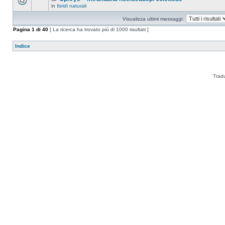
in
Ibridi naturali
Visualizza ultimi messaggi:
Pagina
1
di
40
[ La ricerca ha trovato più di 1000 risultati ]
Indice
Trad