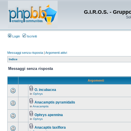
G.I.R.O.S. - Grupp
Sol
Login
Iscriviti
Messaggi senza risposta
|
Argomenti attivi
Indice
Messaggi senza risposta
Argomenti
O. incubacea
in
Ophrys
Anacamptis pyramidalis
in
Anacamptis
Ophrys apennina
in
Ophrys
Anacaptis laxiflora