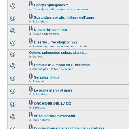
Ophrys sphegodes ?
in
Richieste di determinazione o di conferma
Spiranthes spiralis, l'ultima dell'anno
in
Spiranthes
Nuovo ritrovamento
in
Nuove segnalazioni
Diserbo ... "ecologico" ???
in
Protezione, denunce e interventi di tutela
Ophrys sphegodes subsp. classica
in
Ophrys
Primizie a: A.morio ed O. maritima
in
Anacamptis, Orchis e Neotinea
Serapias lingua
in
Serapias
Le prime in riva al mare
in
Spiranthes
ORCHIDEE DEL LAZIO
in
Biblioteca
xPseudorhiza nieschalkii
in
Ibridi naturali
Ophrys × mirandana nothosubsp. coletteae