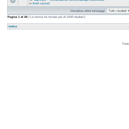
in
Ibridi naturali
Visualizza ultimi messaggi:
Pagina
1
di
40
[ La ricerca ha trovato più di 1000 risultati ]
Indice
Trad