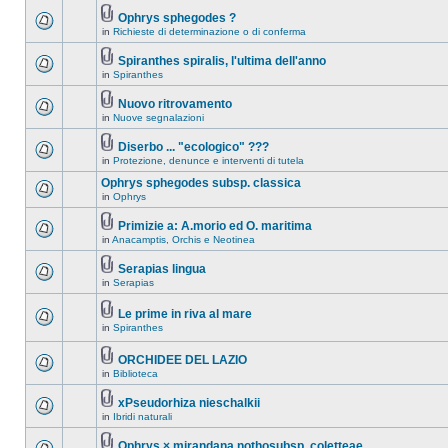
Ophrys sphegodes ?
in
Richieste di determinazione o di conferma
Spiranthes spiralis, l'ultima dell'anno
in
Spiranthes
Nuovo ritrovamento
in
Nuove segnalazioni
Diserbo ... "ecologico" ???
in
Protezione, denunce e interventi di tutela
Ophrys sphegodes subsp. classica
in
Ophrys
Primizie a: A.morio ed O. maritima
in
Anacamptis, Orchis e Neotinea
Serapias lingua
in
Serapias
Le prime in riva al mare
in
Spiranthes
ORCHIDEE DEL LAZIO
in
Biblioteca
xPseudorhiza nieschalkii
in
Ibridi naturali
Ophrys × mirandana nothosubsp. coletteae