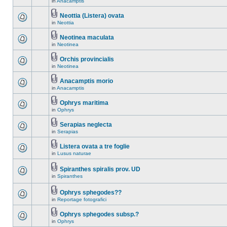
in
Anacamptis
Neottia (Listera) ovata
in
Neottia
Neotinea maculata
in
Neotinea
Orchis provincialis
in
Neotinea
Anacamptis morio
in
Anacamptis
Ophrys maritima
in
Ophrys
Serapias neglecta
in
Serapias
Listera ovata a tre foglie
in
Lusus naturae
Spiranthes spiralis prov. UD
in
Spiranthes
Ophrys sphegodes??
in
Reportage fotografici
Ophrys sphegodes subsp.?
in
Ophrys