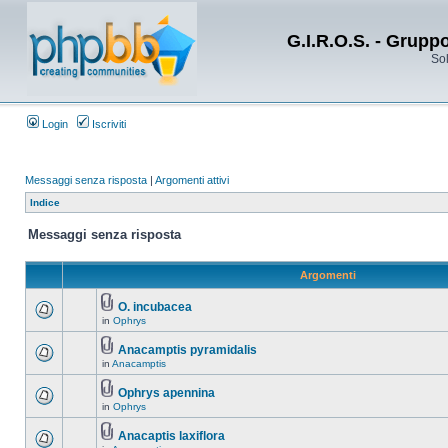
G.I.R.O.S. - Grupp
Sol
Login
Iscriviti
Messaggi senza risposta
|
Argomenti attivi
Indice
Messaggi senza risposta
Argomenti
O. incubacea
in
Ophrys
Anacamptis pyramidalis
in
Anacamptis
Ophrys apennina
in
Ophrys
Anacaptis laxiflora