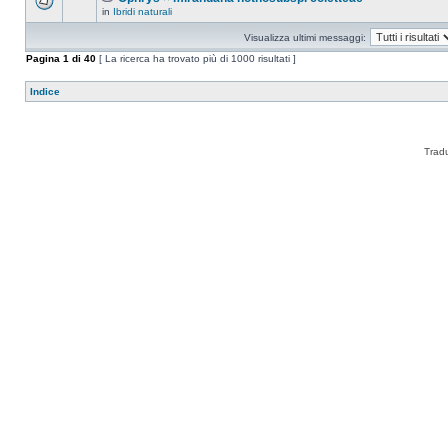
in
Ibridi naturali
Visualizza ultimi messaggi:
Pagina
1
di
40
[ La ricerca ha trovato più di 1000 risultati ]
Indice
Trad