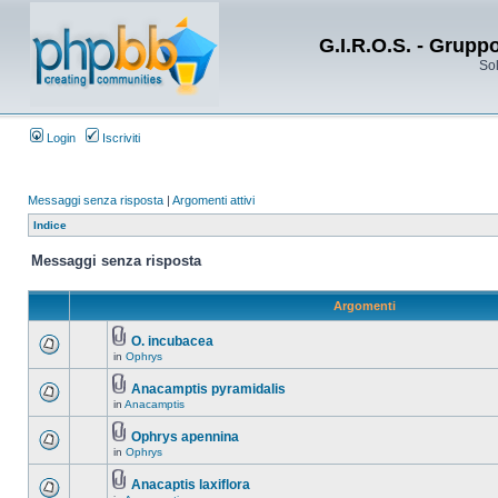
G.I.R.O.S. - Grupp
Sol
Login
Iscriviti
Messaggi senza risposta
|
Argomenti attivi
Indice
Messaggi senza risposta
Argomenti
O. incubacea
in
Ophrys
Anacamptis pyramidalis
in
Anacamptis
Ophrys apennina
in
Ophrys
Anacaptis laxiflora