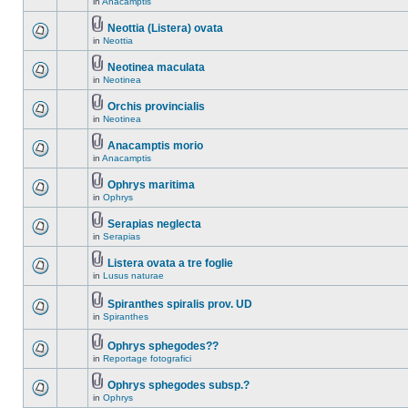
in
Anacamptis
Neottia (Listera) ovata
in
Neottia
Neotinea maculata
in
Neotinea
Orchis provincialis
in
Neotinea
Anacamptis morio
in
Anacamptis
Ophrys maritima
in
Ophrys
Serapias neglecta
in
Serapias
Listera ovata a tre foglie
in
Lusus naturae
Spiranthes spiralis prov. UD
in
Spiranthes
Ophrys sphegodes??
in
Reportage fotografici
Ophrys sphegodes subsp.?
in
Ophrys