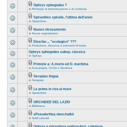
Ophrys sphegodes ?
in
Richieste di determinazione o di conferma
Spiranthes spiralis, l'ultima dell'anno
in
Spiranthes
Nuovo ritrovamento
in
Nuove segnalazioni
Diserbo ... "ecologico" ???
in
Protezione, denunce e interventi di tutela
Ophrys sphegodes subsp. classica
in
Ophrys
Primizie a: A.morio ed O. maritima
in
Anacamptis, Orchis e Neotinea
Serapias lingua
in
Serapias
Le prime in riva al mare
in
Spiranthes
ORCHIDEE DEL LAZIO
in
Biblioteca
xPseudorhiza nieschalkii
in
Ibridi naturali
Ophrys × mirandana nothosubsp. coletteae