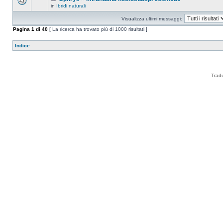
in
Ibridi naturali
Visualizza ultimi messaggi:
Pagina
1
di
40
[ La ricerca ha trovato più di 1000 risultati ]
Indice
Trad