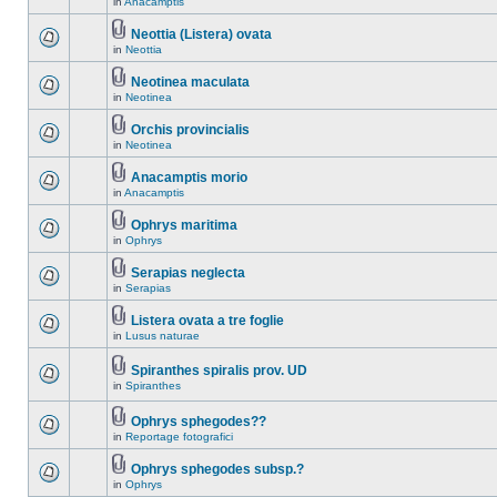
in
Anacamptis
Neottia (Listera) ovata
in
Neottia
Neotinea maculata
in
Neotinea
Orchis provincialis
in
Neotinea
Anacamptis morio
in
Anacamptis
Ophrys maritima
in
Ophrys
Serapias neglecta
in
Serapias
Listera ovata a tre foglie
in
Lusus naturae
Spiranthes spiralis prov. UD
in
Spiranthes
Ophrys sphegodes??
in
Reportage fotografici
Ophrys sphegodes subsp.?
in
Ophrys