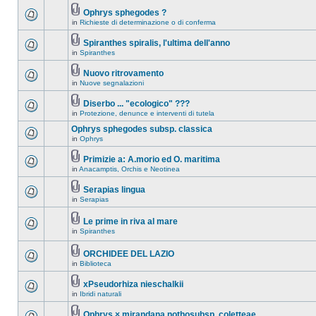
Ophrys sphegodes ?
in
Richieste di determinazione o di conferma
Spiranthes spiralis, l'ultima dell'anno
in
Spiranthes
Nuovo ritrovamento
in
Nuove segnalazioni
Diserbo ... "ecologico" ???
in
Protezione, denunce e interventi di tutela
Ophrys sphegodes subsp. classica
in
Ophrys
Primizie a: A.morio ed O. maritima
in
Anacamptis, Orchis e Neotinea
Serapias lingua
in
Serapias
Le prime in riva al mare
in
Spiranthes
ORCHIDEE DEL LAZIO
in
Biblioteca
xPseudorhiza nieschalkii
in
Ibridi naturali
Ophrys × mirandana nothosubsp. coletteae