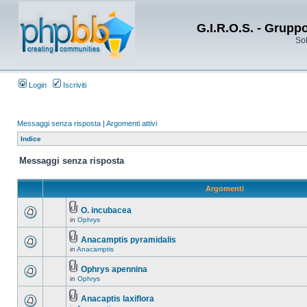
G.I.R.O.S. - Grupp
Sol
Login
Iscriviti
Messaggi senza risposta
|
Argomenti attivi
Indice
Messaggi senza risposta
Argomenti
O. incubacea
in
Ophrys
Anacamptis pyramidalis
in
Anacamptis
Ophrys apennina
in
Ophrys
Anacaptis laxiflora