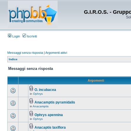
G.I.R.O.S. - Grupp
Sol
Login
Iscriviti
Messaggi senza risposta
|
Argomenti attivi
Indice
Messaggi senza risposta
Argomenti
O. incubacea
in
Ophrys
Anacamptis pyramidalis
in
Anacamptis
Ophrys apennina
in
Ophrys
Anacaptis laxiflora