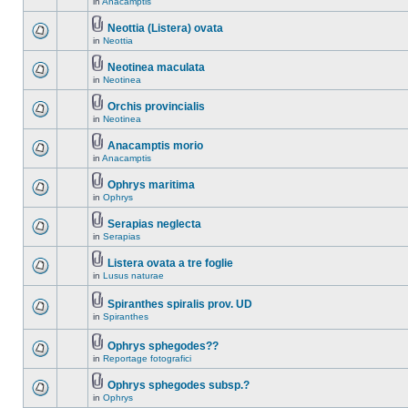
in
Anacamptis
Neottia (Listera) ovata
in
Neottia
Neotinea maculata
in
Neotinea
Orchis provincialis
in
Neotinea
Anacamptis morio
in
Anacamptis
Ophrys maritima
in
Ophrys
Serapias neglecta
in
Serapias
Listera ovata a tre foglie
in
Lusus naturae
Spiranthes spiralis prov. UD
in
Spiranthes
Ophrys sphegodes??
in
Reportage fotografici
Ophrys sphegodes subsp.?
in
Ophrys