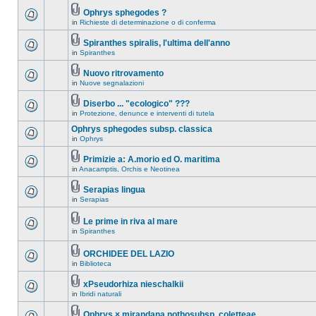
Ophrys sphegodes ?
in
Richieste di determinazione o di conferma
Spiranthes spiralis, l'ultima dell'anno
in
Spiranthes
Nuovo ritrovamento
in
Nuove segnalazioni
Diserbo ... "ecologico" ???
in
Protezione, denunce e interventi di tutela
Ophrys sphegodes subsp. classica
in
Ophrys
Primizie a: A.morio ed O. maritima
in
Anacamptis, Orchis e Neotinea
Serapias lingua
in
Serapias
Le prime in riva al mare
in
Spiranthes
ORCHIDEE DEL LAZIO
in
Biblioteca
xPseudorhiza nieschalkii
in
Ibridi naturali
Ophrys × mirandana nothosubsp. coletteae