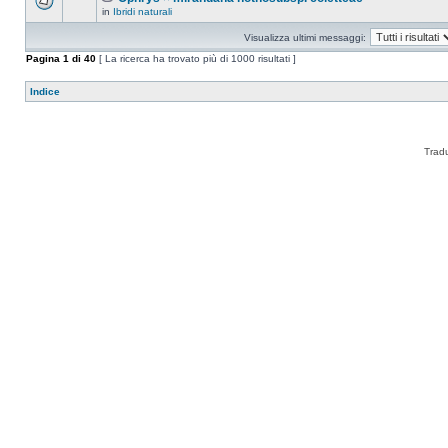
in
Ibridi naturali
Visualizza ultimi messaggi:
Pagina
1
di
40
[ La ricerca ha trovato più di 1000 risultati ]
Indice
Trad