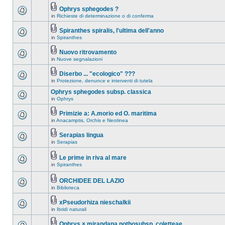
Ophrys sphegodes ?
in
Richieste di determinazione o di conferma
Spiranthes spiralis, l'ultima dell'anno
in
Spiranthes
Nuovo ritrovamento
in
Nuove segnalazioni
Diserbo ... "ecologico" ???
in
Protezione, denunce e interventi di tutela
Ophrys sphegodes subsp. classica
in
Ophrys
Primizie a: A.morio ed O. maritima
in
Anacamptis, Orchis e Neotinea
Serapias lingua
in
Serapias
Le prime in riva al mare
in
Spiranthes
ORCHIDEE DEL LAZIO
in
Biblioteca
xPseudorhiza nieschalkii
in
Ibridi naturali
Ophrys × mirandana nothosubsp. coletteae