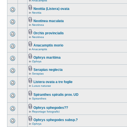
in
Anacamptis
Neottia (Listera) ovata
in
Neottia
Neotinea maculata
in
Neotinea
Orchis provincialis
in
Neotinea
Anacamptis morio
in
Anacamptis
Ophrys maritima
in
Ophrys
Serapias neglecta
in
Serapias
Listera ovata a tre foglie
in
Lusus naturae
Spiranthes spiralis prov. UD
in
Spiranthes
Ophrys sphegodes??
in
Reportage fotografici
Ophrys sphegodes subsp.?
in
Ophrys