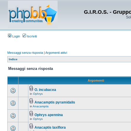
G.I.R.O.S. - Grupp
Sol
Login
Iscriviti
Messaggi senza risposta
|
Argomenti attivi
Indice
Messaggi senza risposta
Argomenti
O. incubacea
in
Ophrys
Anacamptis pyramidalis
in
Anacamptis
Ophrys apennina
in
Ophrys
Anacaptis laxiflora