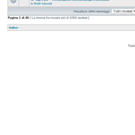
in
Ibridi naturali
Visualizza ultimi messaggi:
Pagina
1
di
40
[ La ricerca ha trovato più di 1000 risultati ]
Indice
Trad