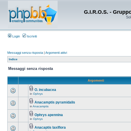
G.I.R.O.S. - Grupp
Sol
Login
Iscriviti
Messaggi senza risposta
|
Argomenti attivi
Indice
Messaggi senza risposta
Argomenti
O. incubacea
in
Ophrys
Anacamptis pyramidalis
in
Anacamptis
Ophrys apennina
in
Ophrys
Anacaptis laxiflora