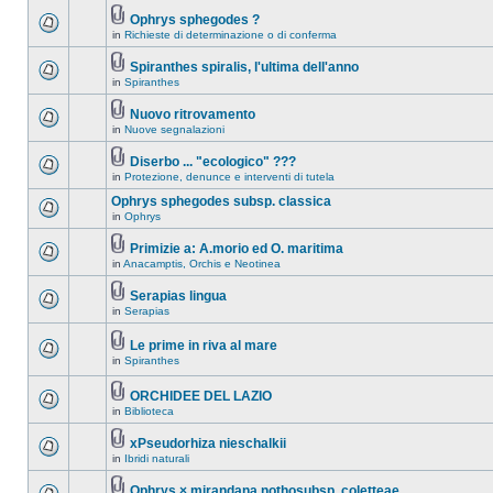
Ophrys sphegodes ?
in
Richieste di determinazione o di conferma
Spiranthes spiralis, l'ultima dell'anno
in
Spiranthes
Nuovo ritrovamento
in
Nuove segnalazioni
Diserbo ... "ecologico" ???
in
Protezione, denunce e interventi di tutela
Ophrys sphegodes subsp. classica
in
Ophrys
Primizie a: A.morio ed O. maritima
in
Anacamptis, Orchis e Neotinea
Serapias lingua
in
Serapias
Le prime in riva al mare
in
Spiranthes
ORCHIDEE DEL LAZIO
in
Biblioteca
xPseudorhiza nieschalkii
in
Ibridi naturali
Ophrys × mirandana nothosubsp. coletteae