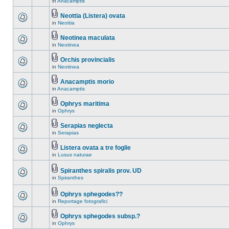
in
Anacamptis
Neottia (Listera) ovata
in
Neottia
Neotinea maculata
in
Neotinea
Orchis provincialis
in
Neotinea
Anacamptis morio
in
Anacamptis
Ophrys maritima
in
Ophrys
Serapias neglecta
in
Serapias
Listera ovata a tre foglie
in
Lusus naturae
Spiranthes spiralis prov. UD
in
Spiranthes
Ophrys sphegodes??
in
Reportage fotografici
Ophrys sphegodes subsp.?
in
Ophrys