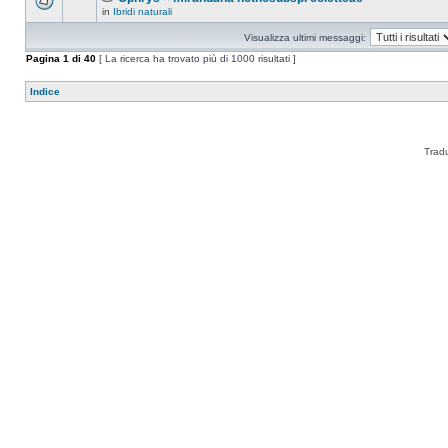
in
Ibridi naturali
Visualizza ultimi messaggi:
Pagina
1
di
40
[ La ricerca ha trovato più di 1000 risultati ]
Indice
Trad