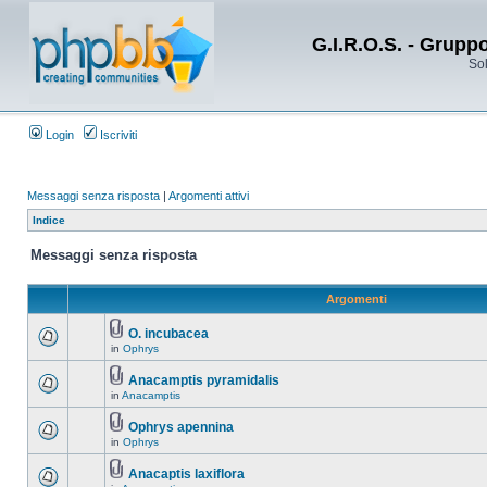
G.I.R.O.S. - Grupp
Sol
Login
Iscriviti
Messaggi senza risposta
|
Argomenti attivi
Indice
Messaggi senza risposta
Argomenti
O. incubacea
in
Ophrys
Anacamptis pyramidalis
in
Anacamptis
Ophrys apennina
in
Ophrys
Anacaptis laxiflora