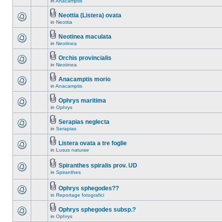
in
Anacamptis
Neottia (Listera) ovata
in
Neottia
Neotinea maculata
in
Neotinea
Orchis provincialis
in
Neotinea
Anacamptis morio
in
Anacamptis
Ophrys maritima
in
Ophrys
Serapias neglecta
in
Serapias
Listera ovata a tre foglie
in
Lusus naturae
Spiranthes spiralis prov. UD
in
Spiranthes
Ophrys sphegodes??
in
Reportage fotografici
Ophrys sphegodes subsp.?
in
Ophrys