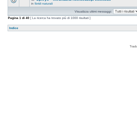
in
Ibridi naturali
Visualizza ultimi messaggi:
Pagina
1
di
40
[ La ricerca ha trovato più di 1000 risultati ]
Indice
Trad