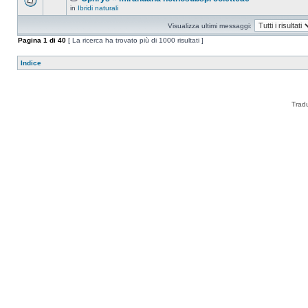
in
Ibridi naturali
Visualizza ultimi messaggi:
Pagina
1
di
40
[ La ricerca ha trovato più di 1000 risultati ]
Indice
Trad