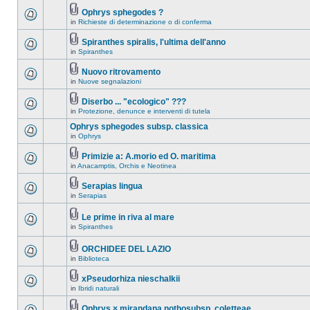
Ophrys sphegodes ?
in
Richieste di determinazione o di conferma
Spiranthes spiralis, l'ultima dell'anno
in
Spiranthes
Nuovo ritrovamento
in
Nuove segnalazioni
Diserbo ... "ecologico" ???
in
Protezione, denunce e interventi di tutela
Ophrys sphegodes subsp. classica
in
Ophrys
Primizie a: A.morio ed O. maritima
in
Anacamptis, Orchis e Neotinea
Serapias lingua
in
Serapias
Le prime in riva al mare
in
Spiranthes
ORCHIDEE DEL LAZIO
in
Biblioteca
xPseudorhiza nieschalkii
in
Ibridi naturali
Ophrys × mirandana nothosubsp. coletteae