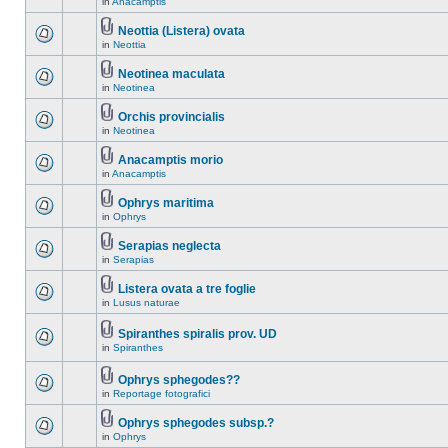
in
Anacamptis
Neottia (Listera) ovata
in
Neottia
Neotinea maculata
in
Neotinea
Orchis provincialis
in
Neotinea
Anacamptis morio
in
Anacamptis
Ophrys maritima
in
Ophrys
Serapias neglecta
in
Serapias
Listera ovata a tre foglie
in
Lusus naturae
Spiranthes spiralis prov. UD
in
Spiranthes
Ophrys sphegodes??
in
Reportage fotografici
Ophrys sphegodes subsp.?
in
Ophrys