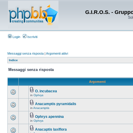
G.I.R.O.S. - Grupp
Sol
Login
Iscriviti
Messaggi senza risposta
|
Argomenti attivi
Indice
Messaggi senza risposta
Argomenti
O. incubacea
in
Ophrys
Anacamptis pyramidalis
in
Anacamptis
Ophrys apennina
in
Ophrys
Anacaptis laxiflora