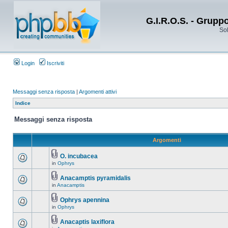
G.I.R.O.S. - Grupp
Sol
Login
Iscriviti
Messaggi senza risposta
|
Argomenti attivi
Indice
Messaggi senza risposta
Argomenti
O. incubacea
in
Ophrys
Anacamptis pyramidalis
in
Anacamptis
Ophrys apennina
in
Ophrys
Anacaptis laxiflora