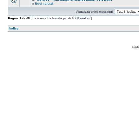
in
Ibridi naturali
Visualizza ultimi messaggi:
Pagina
1
di
40
[ La ricerca ha trovato più di 1000 risultati ]
Indice
Trad