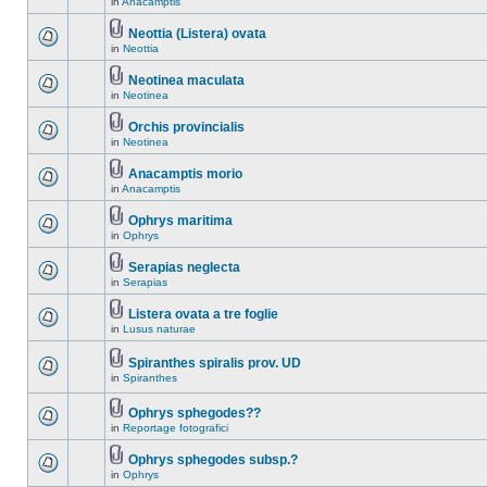
in
Anacamptis
Neottia (Listera) ovata
in
Neottia
Neotinea maculata
in
Neotinea
Orchis provincialis
in
Neotinea
Anacamptis morio
in
Anacamptis
Ophrys maritima
in
Ophrys
Serapias neglecta
in
Serapias
Listera ovata a tre foglie
in
Lusus naturae
Spiranthes spiralis prov. UD
in
Spiranthes
Ophrys sphegodes??
in
Reportage fotografici
Ophrys sphegodes subsp.?
in
Ophrys