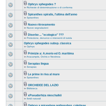
Ophrys sphegodes ?
in
Richieste di determinazione o di conferma
Spiranthes spiralis, l'ultima dell'anno
in
Spiranthes
Nuovo ritrovamento
in
Nuove segnalazioni
Diserbo ... "ecologico" ???
in
Protezione, denunce e interventi di tutela
Ophrys sphegodes subsp. classica
in
Ophrys
Primizie a: A.morio ed O. maritima
in
Anacamptis, Orchis e Neotinea
Serapias lingua
in
Serapias
Le prime in riva al mare
in
Spiranthes
ORCHIDEE DEL LAZIO
in
Biblioteca
xPseudorhiza nieschalkii
in
Ibridi naturali
Ophrys × mirandana nothosubsp. coletteae