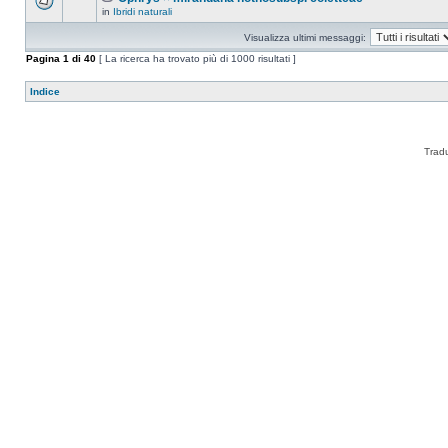
in
Ibridi naturali
Visualizza ultimi messaggi:
Pagina
1
di
40
[ La ricerca ha trovato più di 1000 risultati ]
Indice
Trad