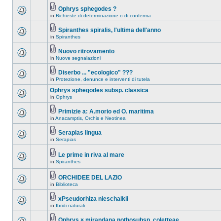
Ophrys sphegodes ?
in
Richieste di determinazione o di conferma
Spiranthes spiralis, l'ultima dell'anno
in
Spiranthes
Nuovo ritrovamento
in
Nuove segnalazioni
Diserbo ... "ecologico" ???
in
Protezione, denunce e interventi di tutela
Ophrys sphegodes subsp. classica
in
Ophrys
Primizie a: A.morio ed O. maritima
in
Anacamptis, Orchis e Neotinea
Serapias lingua
in
Serapias
Le prime in riva al mare
in
Spiranthes
ORCHIDEE DEL LAZIO
in
Biblioteca
xPseudorhiza nieschalkii
in
Ibridi naturali
Ophrys × mirandana nothosubsp. coletteae