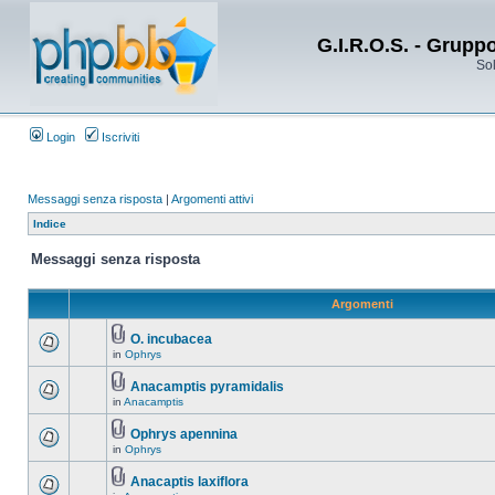
G.I.R.O.S. - Grupp
Sol
Login
Iscriviti
Messaggi senza risposta
|
Argomenti attivi
Indice
Messaggi senza risposta
Argomenti
O. incubacea
in
Ophrys
Anacamptis pyramidalis
in
Anacamptis
Ophrys apennina
in
Ophrys
Anacaptis laxiflora