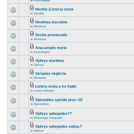
in
Anacamptis
Neottia (Listera) ovata
in
Neottia
Neotinea maculata
in
Neotinea
Orchis provincialis
in
Neotinea
Anacamptis morio
in
Anacamptis
Ophrys maritima
in
Ophrys
Serapias neglecta
in
Serapias
Listera ovata a tre foglie
in
Lusus naturae
Spiranthes spiralis prov. UD
in
Spiranthes
Ophrys sphegodes??
in
Reportage fotografici
Ophrys sphegodes subsp.?
in
Ophrys