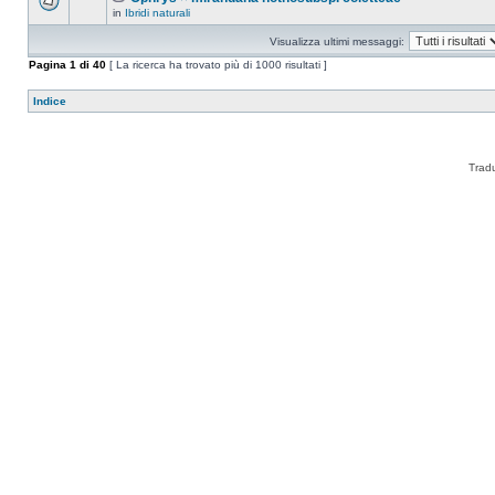
in
Ibridi naturali
Visualizza ultimi messaggi:
Pagina
1
di
40
[ La ricerca ha trovato più di 1000 risultati ]
Indice
Trad