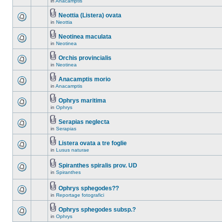
in
Anacamptis
Neottia (Listera) ovata
in
Neottia
Neotinea maculata
in
Neotinea
Orchis provincialis
in
Neotinea
Anacamptis morio
in
Anacamptis
Ophrys maritima
in
Ophrys
Serapias neglecta
in
Serapias
Listera ovata a tre foglie
in
Lusus naturae
Spiranthes spiralis prov. UD
in
Spiranthes
Ophrys sphegodes??
in
Reportage fotografici
Ophrys sphegodes subsp.?
in
Ophrys