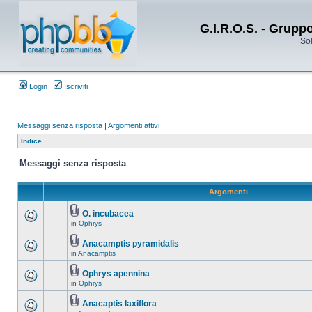
G.I.R.O.S. - Grupp
Sol
Login
Iscriviti
Messaggi senza risposta
|
Argomenti attivi
Indice
Messaggi senza risposta
Argomenti
O. incubacea
in
Ophrys
Anacamptis pyramidalis
in
Anacamptis
Ophrys apennina
in
Ophrys
Anacaptis laxiflora