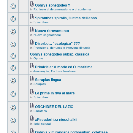
Ophrys sphegodes ?
in
Richieste di determinazione o di conferma
Spiranthes spiralis, l'ultima dell'anno
in
Spiranthes
Nuovo ritrovamento
in
Nuove segnalazioni
Diserbo ... "ecologico" ???
in
Protezione, denunce e interventi di tutela
Ophrys sphegodes subsp. classica
in
Ophrys
Primizie a: A.morio ed O. maritima
in
Anacamptis, Orchis e Neotinea
Serapias lingua
in
Serapias
Le prime in riva al mare
in
Spiranthes
ORCHIDEE DEL LAZIO
in
Biblioteca
xPseudorhiza nieschalkii
in
Ibridi naturali
Ophrys × mirandana nothosubsp. coletteae