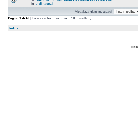
in
Ibridi naturali
Visualizza ultimi messaggi:
Pagina
1
di
40
[ La ricerca ha trovato più di 1000 risultati ]
Indice
Trad