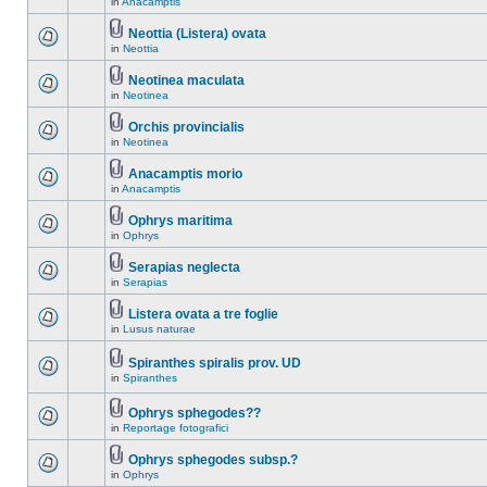
in
Anacamptis
Neottia (Listera) ovata
in
Neottia
Neotinea maculata
in
Neotinea
Orchis provincialis
in
Neotinea
Anacamptis morio
in
Anacamptis
Ophrys maritima
in
Ophrys
Serapias neglecta
in
Serapias
Listera ovata a tre foglie
in
Lusus naturae
Spiranthes spiralis prov. UD
in
Spiranthes
Ophrys sphegodes??
in
Reportage fotografici
Ophrys sphegodes subsp.?
in
Ophrys