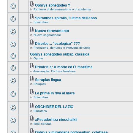
Ophrys sphegodes ?
in
Richieste di determinazione o di conferma
Spiranthes spiralis, l'ultima dell'anno
in
Spiranthes
Nuovo ritrovamento
in
Nuove segnalazioni
Diserbo ... "ecologico" ???
in
Protezione, denunce e interventi di tutela
Ophrys sphegodes subsp. classica
in
Ophrys
Primizie a: A.morio ed O. maritima
in
Anacamptis, Orchis e Neotinea
Serapias lingua
in
Serapias
Le prime in riva al mare
in
Spiranthes
ORCHIDEE DEL LAZIO
in
Biblioteca
xPseudorhiza nieschalkii
in
Ibridi naturali
Ophrys × mirandana nothosubsp. coletteae