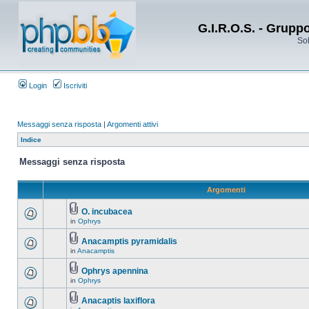
G.I.R.O.S. - Grupp
Sol
Login
Iscriviti
Messaggi senza risposta
|
Argomenti attivi
Indice
Messaggi senza risposta
Argomenti
O. incubacea
in
Ophrys
Anacamptis pyramidalis
in
Anacamptis
Ophrys apennina
in
Ophrys
Anacaptis laxiflora