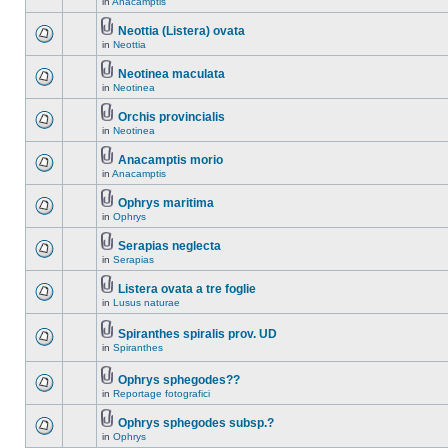
in
Anacamptis
Neottia (Listera) ovata
in
Neottia
Neotinea maculata
in
Neotinea
Orchis provincialis
in
Neotinea
Anacamptis morio
in
Anacamptis
Ophrys maritima
in
Ophrys
Serapias neglecta
in
Serapias
Listera ovata a tre foglie
in
Lusus naturae
Spiranthes spiralis prov. UD
in
Spiranthes
Ophrys sphegodes??
in
Reportage fotografici
Ophrys sphegodes subsp.?
in
Ophrys