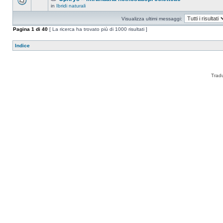
in
Ibridi naturali
Visualizza ultimi messaggi:
Pagina
1
di
40
[ La ricerca ha trovato più di 1000 risultati ]
Indice
Trad