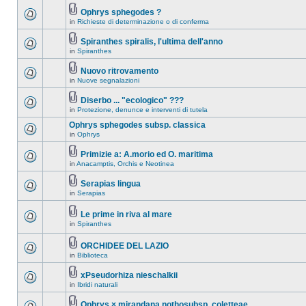
Ophrys sphegodes ?
in
Richieste di determinazione o di conferma
Spiranthes spiralis, l'ultima dell'anno
in
Spiranthes
Nuovo ritrovamento
in
Nuove segnalazioni
Diserbo ... "ecologico" ???
in
Protezione, denunce e interventi di tutela
Ophrys sphegodes subsp. classica
in
Ophrys
Primizie a: A.morio ed O. maritima
in
Anacamptis, Orchis e Neotinea
Serapias lingua
in
Serapias
Le prime in riva al mare
in
Spiranthes
ORCHIDEE DEL LAZIO
in
Biblioteca
xPseudorhiza nieschalkii
in
Ibridi naturali
Ophrys × mirandana nothosubsp. coletteae