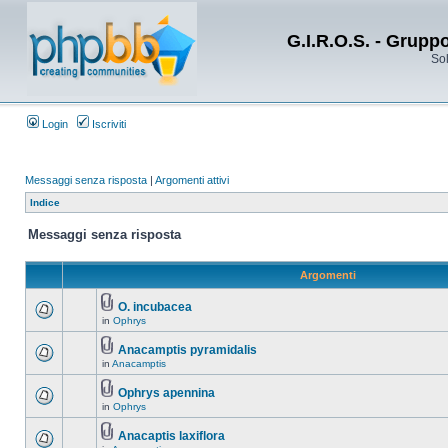
G.I.R.O.S. - Grupp
Sol
Login
Iscriviti
Messaggi senza risposta
|
Argomenti attivi
Indice
Messaggi senza risposta
Argomenti
O. incubacea
in
Ophrys
Anacamptis pyramidalis
in
Anacamptis
Ophrys apennina
in
Ophrys
Anacaptis laxiflora