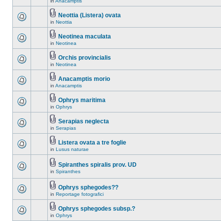
in
Anacamptis
Neottia (Listera) ovata
in
Neottia
Neotinea maculata
in
Neotinea
Orchis provincialis
in
Neotinea
Anacamptis morio
in
Anacamptis
Ophrys maritima
in
Ophrys
Serapias neglecta
in
Serapias
Listera ovata a tre foglie
in
Lusus naturae
Spiranthes spiralis prov. UD
in
Spiranthes
Ophrys sphegodes??
in
Reportage fotografici
Ophrys sphegodes subsp.?
in
Ophrys