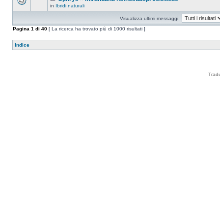
in
Ibridi naturali
Visualizza ultimi messaggi:
Pagina
1
di
40
[ La ricerca ha trovato più di 1000 risultati ]
Indice
Trad