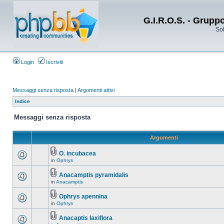
G.I.R.O.S. - Grupp
Sol
Login
Iscriviti
Messaggi senza risposta
|
Argomenti attivi
Indice
Messaggi senza risposta
Argomenti
O. incubacea
in
Ophrys
Anacamptis pyramidalis
in
Anacamptis
Ophrys apennina
in
Ophrys
Anacaptis laxiflora