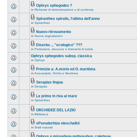
Ophrys sphegodes ?
in
Richieste di determinazione o di conferma
Spiranthes spiralis, l'ultima dell'anno
in
Spiranthes
Nuovo ritrovamento
in
Nuove segnalazioni
Diserbo ... "ecologico" ???
in
Protezione, denunce e interventi di tutela
Ophrys sphegodes subsp. classica
in
Ophrys
Primizie a: A.morio ed O. maritima
in
Anacamptis, Orchis e Neotinea
Serapias lingua
in
Serapias
Le prime in riva al mare
in
Spiranthes
ORCHIDEE DEL LAZIO
in
Biblioteca
xPseudorhiza nieschalkii
in
Ibridi naturali
Ophrys × mirandana nothosubsp. coletteae