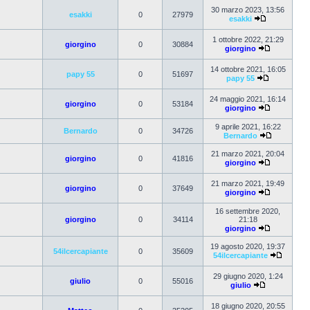
30 marzo 2023, 13:56
esakki
0
27979
esakki
1 ottobre 2022, 21:29
giorgino
0
30884
giorgino
14 ottobre 2021, 16:05
papy 55
0
51697
papy 55
24 maggio 2021, 16:14
giorgino
0
53184
giorgino
9 aprile 2021, 16:22
Bernardo
0
34726
Bernardo
21 marzo 2021, 20:04
giorgino
0
41816
giorgino
21 marzo 2021, 19:49
giorgino
0
37649
giorgino
16 settembre 2020,
giorgino
0
34114
21:18
giorgino
19 agosto 2020, 19:37
54ilcercapiante
0
35609
54ilcercapiante
29 giugno 2020, 1:24
giulio
0
55016
giulio
18 giugno 2020, 20:55