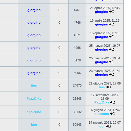
21 aprile 2025, 18:45
giorgino
0
4461
giorgino
16 aprile 2025, 11:23
giorgino
0
4746
giorgino
16 aprile 2025, 11:19
giorgino
0
4571
giorgino
25 marzo 2025, 19:07
giorgino
0
4966
giorgino
25 marzo 2025, 19:04
giorgino
0
5178
giorgino
23 marzo 2025, 21:59
giorgino
0
5056
giorgino
21 ottobre 2023, 17:09
tius
0
24875
tius
17 settembre 2023,
PazzOrky
0
25846
18:09
PazzOrky
16 giugno 2023, 12:42
dpalermo
0
39132
dpalermo
14 maggio 2023, 20:07
Igor
0
30943
Igor