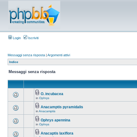
Login
Iscriviti
Messaggi senza risposta
|
Argomenti attivi
Indice
Messaggi senza risposta
O. incubacea
in
Ophrys
Anacamptis pyramidalis
in
Anacamptis
Ophrys apennina
in
Ophrys
Anacaptis laxiflora