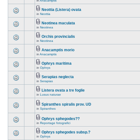
in
Anacamptis
Neottia (Listera) ovata
in
Neottia
Neotinea maculata
in
Neotinea
Orchis provincialis
in
Neotinea
Anacamptis morio
in
Anacamptis
Ophrys maritima
in
Ophrys
Serapias neglecta
in
Serapias
Listera ovata a tre foglie
in
Lusus naturae
Spiranthes spiralis prov. UD
in
Spiranthes
Ophrys sphegodes??
in
Reportage fotografici
Ophrys sphegodes subsp.?
in
Ophrys