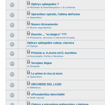
Ophrys sphegodes ?
in
Richieste di determinazione o di conferma
Spiranthes spiralis, l'ultima dell'anno
in
Spiranthes
Nuovo ritrovamento
in
Nuove segnalazioni
Diserbo ... "ecologico" ???
in
Protezione, denunce e interventi di tutela
Ophrys sphegodes subsp. classica
in
Ophrys
Primizie a: A.morio ed O. maritima
in
Anacamptis, Orchis e Neotinea
Serapias lingua
in
Serapias
Le prime in riva al mare
in
Spiranthes
ORCHIDEE DEL LAZIO
in
Biblioteca
xPseudorhiza nieschalkii
in
Ibridi naturali
Ophrys × mirandana nothosubsp. coletteae