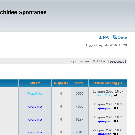
Orchidee Spontanee
i)
FAQ
Cerca
Oggi è 6 agosto 2026, 16:20
Tutti gli orari sono UTC +1 ora [
ora legale
]
Autore
Risposte
Visite
Ultimo messaggio
15 aprile 2026, 16:37
PazzOrky
0
3566
PazzOrky
30 aprile 2025, 18:48
giorgino
0
4686
giorgino
30 aprile 2025, 18:43
giorgino
0
5127
giorgino
27 aprile 2025, 18:45
giorgino
0
4613
giorgino