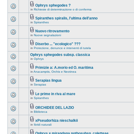
Ophrys sphegodes ?
in
Richieste di determinazione o di conferma
Spiranthes spiralis, l'ultima dell'anno
in
Spiranthes
Nuovo ritrovamento
in
Nuove segnalazioni
Diserbo ... "ecologico" ???
in
Protezione, denunce e interventi di tutela
Ophrys sphegodes subsp. classica
in
Ophrys
Primizie a: A.morio ed O. maritima
in
Anacamptis, Orchis e Neotinea
Serapias lingua
in
Serapias
Le prime in riva al mare
in
Spiranthes
ORCHIDEE DEL LAZIO
in
Biblioteca
xPseudorhiza nieschalkii
in
Ibridi naturali
Ophrys × mirandana nothosubsp. coletteae