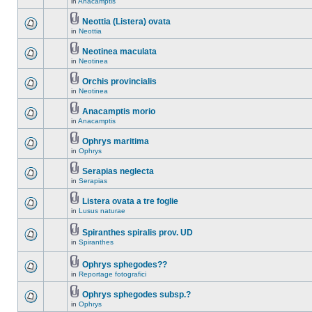
in
Anacamptis
Neottia (Listera) ovata
in
Neottia
Neotinea maculata
in
Neotinea
Orchis provincialis
in
Neotinea
Anacamptis morio
in
Anacamptis
Ophrys maritima
in
Ophrys
Serapias neglecta
in
Serapias
Listera ovata a tre foglie
in
Lusus naturae
Spiranthes spiralis prov. UD
in
Spiranthes
Ophrys sphegodes??
in
Reportage fotografici
Ophrys sphegodes subsp.?
in
Ophrys