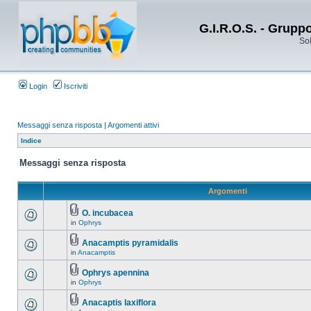
G.I.R.O.S. - Grupp
Sol
Login
Iscriviti
Messaggi senza risposta
|
Argomenti attivi
Indice
Messaggi senza risposta
Argomenti
O. incubacea
in
Ophrys
Anacamptis pyramidalis
in
Anacamptis
Ophrys apennina
in
Ophrys
Anacaptis laxiflora