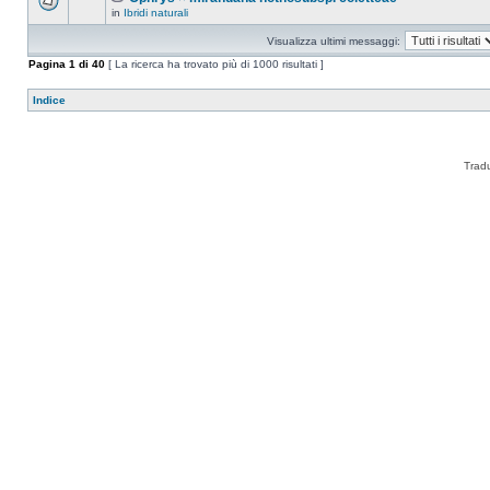
in
Ibridi naturali
Visualizza ultimi messaggi:
Pagina
1
di
40
[ La ricerca ha trovato più di 1000 risultati ]
Indice
Trad