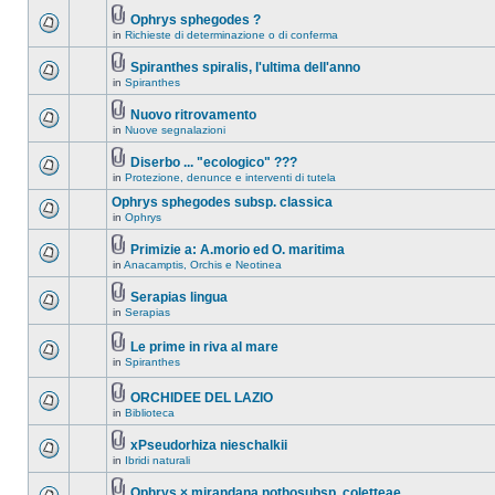
Ophrys sphegodes ?
in
Richieste di determinazione o di conferma
Spiranthes spiralis, l'ultima dell'anno
in
Spiranthes
Nuovo ritrovamento
in
Nuove segnalazioni
Diserbo ... "ecologico" ???
in
Protezione, denunce e interventi di tutela
Ophrys sphegodes subsp. classica
in
Ophrys
Primizie a: A.morio ed O. maritima
in
Anacamptis, Orchis e Neotinea
Serapias lingua
in
Serapias
Le prime in riva al mare
in
Spiranthes
ORCHIDEE DEL LAZIO
in
Biblioteca
xPseudorhiza nieschalkii
in
Ibridi naturali
Ophrys × mirandana nothosubsp. coletteae