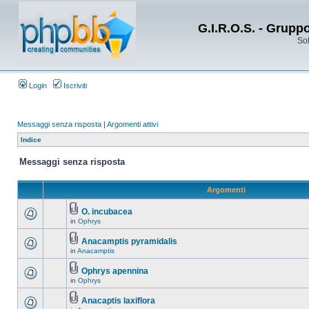
G.I.R.O.S. - Grupp
Sol
Login
Iscriviti
Messaggi senza risposta
|
Argomenti attivi
Indice
Messaggi senza risposta
Argomenti
O. incubacea
in
Ophrys
Anacamptis pyramidalis
in
Anacamptis
Ophrys apennina
in
Ophrys
Anacaptis laxiflora