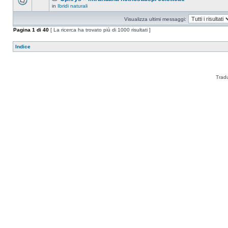
in
Ibridi naturali
Visualizza ultimi messaggi:
Pagina
1
di
40
[ La ricerca ha trovato più di 1000 risultati ]
Indice
Trad