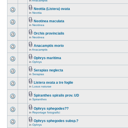
in
Anacamptis
Neottia (Listera) ovata
in
Neottia
Neotinea maculata
in
Neotinea
Orchis provincialis
in
Neotinea
Anacamptis morio
in
Anacamptis
Ophrys maritima
in
Ophrys
Serapias neglecta
in
Serapias
Listera ovata a tre foglie
in
Lusus naturae
Spiranthes spiralis prov. UD
in
Spiranthes
Ophrys sphegodes??
in
Reportage fotografici
Ophrys sphegodes subsp.?
in
Ophrys