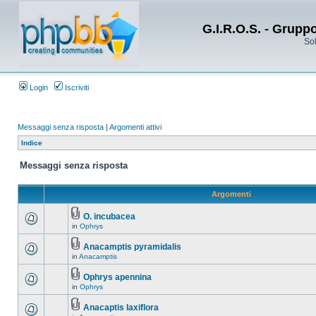
G.I.R.O.S. - Grupp
Sol
Login
Iscriviti
Messaggi senza risposta
|
Argomenti attivi
Indice
Messaggi senza risposta
Argomenti
O. incubacea
in
Ophrys
Anacamptis pyramidalis
in
Anacamptis
Ophrys apennina
in
Ophrys
Anacaptis laxiflora