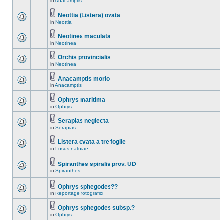
in
Anacamptis
Neottia (Listera) ovata
in
Neottia
Neotinea maculata
in
Neotinea
Orchis provincialis
in
Neotinea
Anacamptis morio
in
Anacamptis
Ophrys maritima
in
Ophrys
Serapias neglecta
in
Serapias
Listera ovata a tre foglie
in
Lusus naturae
Spiranthes spiralis prov. UD
in
Spiranthes
Ophrys sphegodes??
in
Reportage fotografici
Ophrys sphegodes subsp.?
in
Ophrys