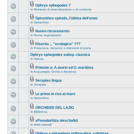
Ophrys sphegodes ?
in
Richieste di determinazione o di conferma
Spiranthes spiralis, l'ultima dell'anno
in
Spiranthes
Nuovo ritrovamento
in
Nuove segnalazioni
Diserbo ... "ecologico" ???
in
Protezione, denunce e interventi di tutela
Ophrys sphegodes subsp. classica
in
Ophrys
Primizie a: A.morio ed O. maritima
in
Anacamptis, Orchis e Neotinea
Serapias lingua
in
Serapias
Le prime in riva al mare
in
Spiranthes
ORCHIDEE DEL LAZIO
in
Biblioteca
xPseudorhiza nieschalkii
in
Ibridi naturali
Ophrys × mirandana nothosubsp. coletteae