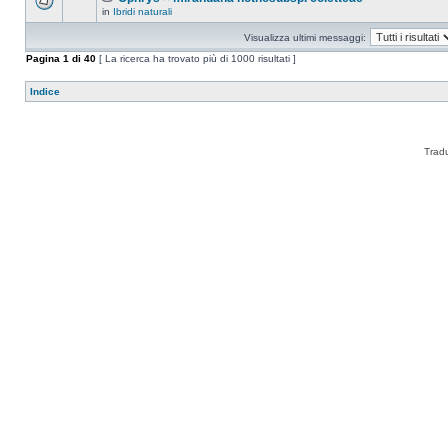
in
Ibridi naturali
Visualizza ultimi messaggi:
Pagina
1
di
40
[ La ricerca ha trovato più di 1000 risultati ]
Indice
Trad