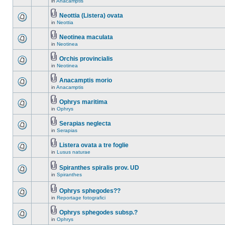
in
Anacamptis
Neottia (Listera) ovata
in
Neottia
Neotinea maculata
in
Neotinea
Orchis provincialis
in
Neotinea
Anacamptis morio
in
Anacamptis
Ophrys maritima
in
Ophrys
Serapias neglecta
in
Serapias
Listera ovata a tre foglie
in
Lusus naturae
Spiranthes spiralis prov. UD
in
Spiranthes
Ophrys sphegodes??
in
Reportage fotografici
Ophrys sphegodes subsp.?
in
Ophrys