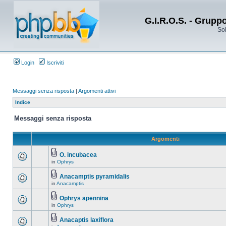
G.I.R.O.S. - Grupp
Sol
Login
Iscriviti
Messaggi senza risposta
|
Argomenti attivi
Indice
Messaggi senza risposta
Argomenti
O. incubacea
in
Ophrys
Anacamptis pyramidalis
in
Anacamptis
Ophrys apennina
in
Ophrys
Anacaptis laxiflora