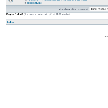
in
Ibridi naturali
Visualizza ultimi messaggi:
Pagina
1
di
40
[ La ricerca ha trovato più di 1000 risultati ]
Indice
Trad