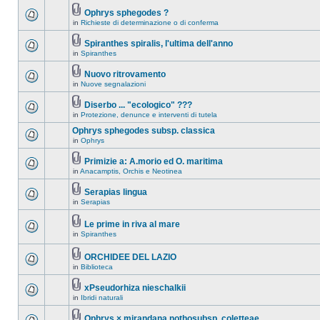
Ophrys sphegodes ?
in
Richieste di determinazione o di conferma
Spiranthes spiralis, l'ultima dell'anno
in
Spiranthes
Nuovo ritrovamento
in
Nuove segnalazioni
Diserbo ... "ecologico" ???
in
Protezione, denunce e interventi di tutela
Ophrys sphegodes subsp. classica
in
Ophrys
Primizie a: A.morio ed O. maritima
in
Anacamptis, Orchis e Neotinea
Serapias lingua
in
Serapias
Le prime in riva al mare
in
Spiranthes
ORCHIDEE DEL LAZIO
in
Biblioteca
xPseudorhiza nieschalkii
in
Ibridi naturali
Ophrys × mirandana nothosubsp. coletteae