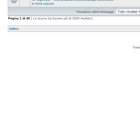
in
Ibridi naturali
Visualizza ultimi messaggi:
Pagina
1
di
40
[ La ricerca ha trovato più di 1000 risultati ]
Indice
Trad