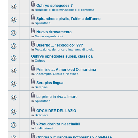
Ophrys sphegodes ?
in
Richieste di determinazione o di conferma
Spiranthes spiralis, l'ultima dell'anno
in
Spiranthes
Nuovo ritrovamento
in
Nuove segnalazioni
Diserbo ... "ecologico" ???
in
Protezione, denunce e interventi di tutela
Ophrys sphegodes subsp. classica
in
Ophrys
Primizie a: A.morio ed O. maritima
in
Anacamptis, Orchis e Neotinea
Serapias lingua
in
Serapias
Le prime in riva al mare
in
Spiranthes
ORCHIDEE DEL LAZIO
in
Biblioteca
xPseudorhiza nieschalkii
in
Ibridi naturali
Ophrys × mirandana nothosubsp. coletteae