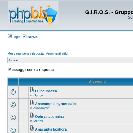
G.I.R.O.S. - Grupp
Sol
Login
Iscriviti
Messaggi senza risposta
|
Argomenti attivi
Indice
Messaggi senza risposta
Argomenti
O. incubacea
in
Ophrys
Anacamptis pyramidalis
in
Anacamptis
Ophrys apennina
in
Ophrys
Anacaptis laxiflora