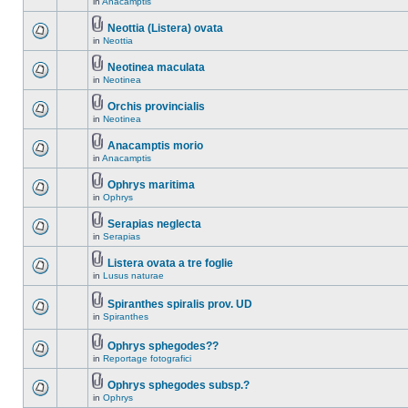
in
Anacamptis
Neottia (Listera) ovata
in
Neottia
Neotinea maculata
in
Neotinea
Orchis provincialis
in
Neotinea
Anacamptis morio
in
Anacamptis
Ophrys maritima
in
Ophrys
Serapias neglecta
in
Serapias
Listera ovata a tre foglie
in
Lusus naturae
Spiranthes spiralis prov. UD
in
Spiranthes
Ophrys sphegodes??
in
Reportage fotografici
Ophrys sphegodes subsp.?
in
Ophrys