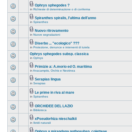
Ophrys sphegodes ?
in
Richieste di determinazione o di conferma
Spiranthes spiralis, l'ultima dell'anno
in
Spiranthes
Nuovo ritrovamento
in
Nuove segnalazioni
Diserbo ... "ecologico" ???
in
Protezione, denunce e interventi di tutela
Ophrys sphegodes subsp. classica
in
Ophrys
Primizie a: A.morio ed O. maritima
in
Anacamptis, Orchis e Neotinea
Serapias lingua
in
Serapias
Le prime in riva al mare
in
Spiranthes
ORCHIDEE DEL LAZIO
in
Biblioteca
xPseudorhiza nieschalkii
in
Ibridi naturali
Ophrys × mirandana nothosubsp. coletteae