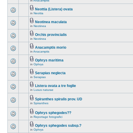
in
Anacamptis
Neottia (Listera) ovata
in
Neottia
Neotinea maculata
in
Neotinea
Orchis provincialis
in
Neotinea
Anacamptis morio
in
Anacamptis
Ophrys maritima
in
Ophrys
Serapias neglecta
in
Serapias
Listera ovata a tre foglie
in
Lusus naturae
Spiranthes spiralis prov. UD
in
Spiranthes
Ophrys sphegodes??
in
Reportage fotografici
Ophrys sphegodes subsp.?
in
Ophrys