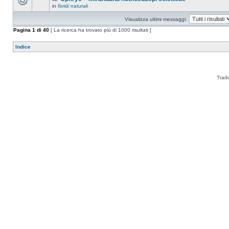
in
Ibridi naturali
Visualizza ultimi messaggi:
Pagina
1
di
40
[ La ricerca ha trovato più di 1000 risultati ]
Indice
Trad