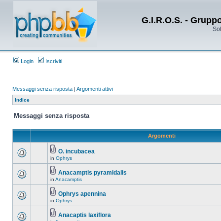
G.I.R.O.S. - Grupp
Sol
Login
Iscriviti
Messaggi senza risposta
|
Argomenti attivi
Indice
Messaggi senza risposta
Argomenti
O. incubacea
in
Ophrys
Anacamptis pyramidalis
in
Anacamptis
Ophrys apennina
in
Ophrys
Anacaptis laxiflora