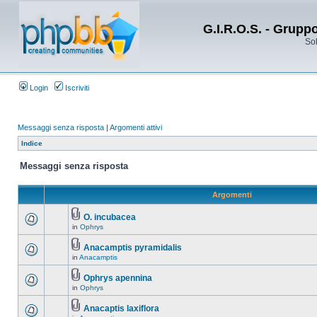
G.I.R.O.S. - Grupp
Sol
Login
Iscriviti
Messaggi senza risposta
|
Argomenti attivi
Indice
Messaggi senza risposta
Argomenti
O. incubacea
in
Ophrys
Anacamptis pyramidalis
in
Anacamptis
Ophrys apennina
in
Ophrys
Anacaptis laxiflora