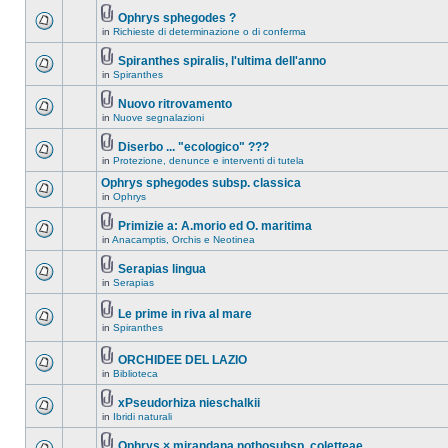
Ophrys sphegodes ?
in
Richieste di determinazione o di conferma
Spiranthes spiralis, l'ultima dell'anno
in
Spiranthes
Nuovo ritrovamento
in
Nuove segnalazioni
Diserbo ... "ecologico" ???
in
Protezione, denunce e interventi di tutela
Ophrys sphegodes subsp. classica
in
Ophrys
Primizie a: A.morio ed O. maritima
in
Anacamptis, Orchis e Neotinea
Serapias lingua
in
Serapias
Le prime in riva al mare
in
Spiranthes
ORCHIDEE DEL LAZIO
in
Biblioteca
xPseudorhiza nieschalkii
in
Ibridi naturali
Ophrys × mirandana nothosubsp. coletteae