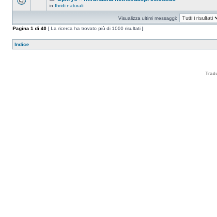
in
Ibridi naturali
Visualizza ultimi messaggi:
Pagina
1
di
40
[ La ricerca ha trovato più di 1000 risultati ]
Indice
Trad