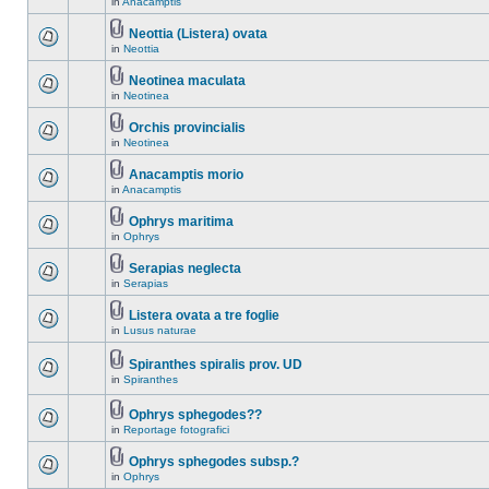
in
Anacamptis
Neottia (Listera) ovata
in
Neottia
Neotinea maculata
in
Neotinea
Orchis provincialis
in
Neotinea
Anacamptis morio
in
Anacamptis
Ophrys maritima
in
Ophrys
Serapias neglecta
in
Serapias
Listera ovata a tre foglie
in
Lusus naturae
Spiranthes spiralis prov. UD
in
Spiranthes
Ophrys sphegodes??
in
Reportage fotografici
Ophrys sphegodes subsp.?
in
Ophrys