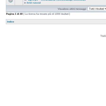
in
Ibridi naturali
Visualizza ultimi messaggi:
Pagina
1
di
40
[ La ricerca ha trovato più di 1000 risultati ]
Indice
Trad