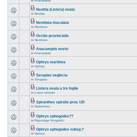
in
Anacamptis
Neottia (Listera) ovata
in
Neottia
Neotinea maculata
in
Neotinea
Orchis provincialis
in
Neotinea
Anacamptis morio
in
Anacamptis
Ophrys maritima
in
Ophrys
Serapias neglecta
in
Serapias
Listera ovata a tre foglie
in
Lusus naturae
Spiranthes spiralis prov. UD
in
Spiranthes
Ophrys sphegodes??
in
Reportage fotografici
Ophrys sphegodes subsp.?
in
Ophrys