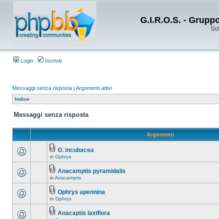
G.I.R.O.S. - Grupp
Sol
Login
Iscriviti
Messaggi senza risposta
|
Argomenti attivi
Indice
Messaggi senza risposta
Argomenti
O. incubacea
in
Ophrys
Anacamptis pyramidalis
in
Anacamptis
Ophrys apennina
in
Ophrys
Anacaptis laxiflora