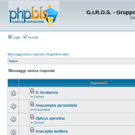
G.I.R.O.S. - Grupp
Sol
Login
Iscriviti
Messaggi senza risposta
|
Argomenti attivi
Indice
Messaggi senza risposta
Argomenti
O. incubacea
in
Ophrys
Anacamptis pyramidalis
in
Anacamptis
Ophrys apennina
in
Ophrys
Anacaptis laxiflora