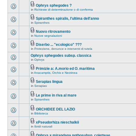
Ophrys sphegodes ?
in
Richieste di determinazione o di conferma
Spiranthes spiralis, l'ultima dell'anno
in
Spiranthes
Nuovo ritrovamento
in
Nuove segnalazioni
Diserbo ... "ecologico" ???
in
Protezione, denunce e interventi di tutela
Ophrys sphegodes subsp. classica
in
Ophrys
Primizie a: A.morio ed O. maritima
in
Anacamptis, Orchis e Neotinea
Serapias lingua
in
Serapias
Le prime in riva al mare
in
Spiranthes
ORCHIDEE DEL LAZIO
in
Biblioteca
xPseudorhiza nieschalkii
in
Ibridi naturali
Ophrys × mirandana nothosubsp. coletteae