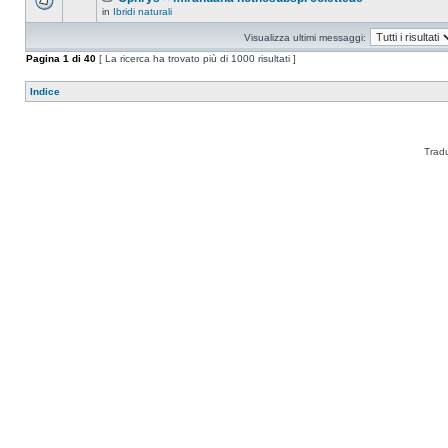
in
Ibridi naturali
Visualizza ultimi messaggi:
Pagina
1
di
40
[ La ricerca ha trovato più di 1000 risultati ]
Indice
Trad