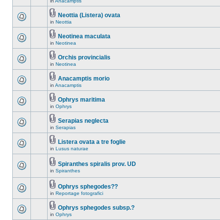
in
Anacamptis
Neottia (Listera) ovata
in
Neottia
Neotinea maculata
in
Neotinea
Orchis provincialis
in
Neotinea
Anacamptis morio
in
Anacamptis
Ophrys maritima
in
Ophrys
Serapias neglecta
in
Serapias
Listera ovata a tre foglie
in
Lusus naturae
Spiranthes spiralis prov. UD
in
Spiranthes
Ophrys sphegodes??
in
Reportage fotografici
Ophrys sphegodes subsp.?
in
Ophrys