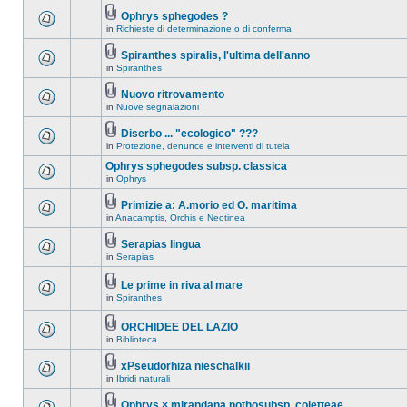
Ophrys sphegodes ?
in
Richieste di determinazione o di conferma
Spiranthes spiralis, l'ultima dell'anno
in
Spiranthes
Nuovo ritrovamento
in
Nuove segnalazioni
Diserbo ... "ecologico" ???
in
Protezione, denunce e interventi di tutela
Ophrys sphegodes subsp. classica
in
Ophrys
Primizie a: A.morio ed O. maritima
in
Anacamptis, Orchis e Neotinea
Serapias lingua
in
Serapias
Le prime in riva al mare
in
Spiranthes
ORCHIDEE DEL LAZIO
in
Biblioteca
xPseudorhiza nieschalkii
in
Ibridi naturali
Ophrys × mirandana nothosubsp. coletteae