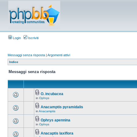
Login
Iscriviti
Messaggi senza risposta
|
Argomenti attivi
Indice
Messaggi senza risposta
O. incubacea
in
Ophrys
Anacamptis pyramidalis
in
Anacamptis
Ophrys apennina
in
Ophrys
Anacaptis laxiflora