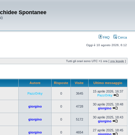
Orchidee Spontanee
i)
FAQ
Cerca
Oggi è 10 agosto 2026, 6:12
Tutti gli orari sono UTC +1 ora [
ora legale
]
Autore
Risposte
Visite
Ultimo messaggio
15 aprile 2026, 16:37
PazzOrky
0
3645
PazzOrky
30 aprile 2025, 18:48
giorgino
0
4728
giorgino
30 aprile 2025, 18:43
giorgino
0
5172
giorgino
27 aprile 2025, 18:45
giorgino
0
4654
giorgino