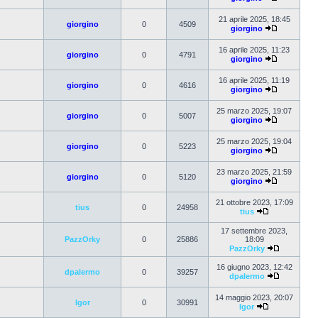
21 aprile 2025, 18:45
giorgino
0
4509
giorgino
16 aprile 2025, 11:23
giorgino
0
4791
giorgino
16 aprile 2025, 11:19
giorgino
0
4616
giorgino
25 marzo 2025, 19:07
giorgino
0
5007
giorgino
25 marzo 2025, 19:04
giorgino
0
5223
giorgino
23 marzo 2025, 21:59
giorgino
0
5120
giorgino
21 ottobre 2023, 17:09
tius
0
24958
tius
17 settembre 2023,
PazzOrky
0
25886
18:09
PazzOrky
16 giugno 2023, 12:42
dpalermo
0
39257
dpalermo
14 maggio 2023, 20:07
Igor
0
30991
Igor