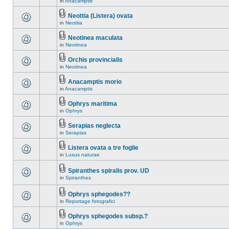
in
Anacamptis
Neottia (Listera) ovata
in
Neottia
Neotinea maculata
in
Neotinea
Orchis provincialis
in
Neotinea
Anacamptis morio
in
Anacamptis
Ophrys maritima
in
Ophrys
Serapias neglecta
in
Serapias
Listera ovata a tre foglie
in
Lusus naturae
Spiranthes spiralis prov. UD
in
Spiranthes
Ophrys sphegodes??
in
Reportage fotografici
Ophrys sphegodes subsp.?
in
Ophrys