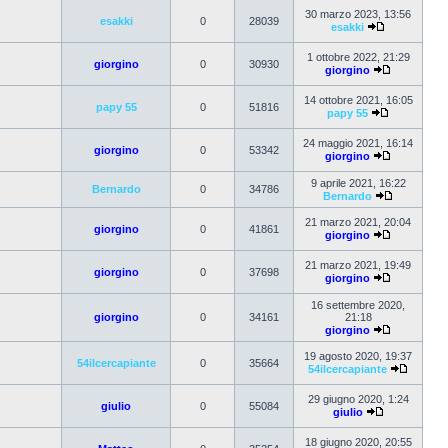
30 marzo 2023, 13:56
esakki
0
28039
esakki
1 ottobre 2022, 21:29
giorgino
0
30930
giorgino
14 ottobre 2021, 16:05
papy 55
0
51816
papy 55
24 maggio 2021, 16:14
giorgino
0
53342
giorgino
9 aprile 2021, 16:22
Bernardo
0
34786
Bernardo
21 marzo 2021, 20:04
giorgino
0
41861
giorgino
21 marzo 2021, 19:49
giorgino
0
37698
giorgino
16 settembre 2020,
giorgino
0
34161
21:18
giorgino
19 agosto 2020, 19:37
54ilcercapiante
0
35664
54ilcercapiante
29 giugno 2020, 1:24
giulio
0
55084
giulio
18 giugno 2020, 20:55