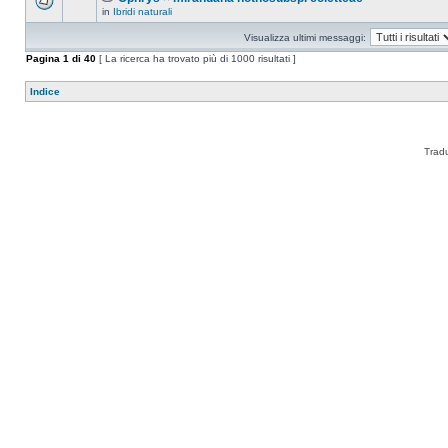
in
Ibridi naturali
Visualizza ultimi messaggi:
Pagina
1
di
40
[ La ricerca ha trovato più di 1000 risultati ]
Indice
Trad