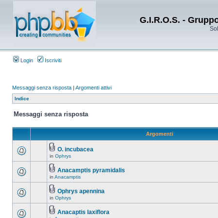
G.I.R.O.S. - Grupp
Sol
Login
Iscriviti
Messaggi senza risposta
|
Argomenti attivi
Indice
Messaggi senza risposta
Argomenti
O. incubacea
in
Ophrys
Anacamptis pyramidalis
in
Anacamptis
Ophrys apennina
in
Ophrys
Anacaptis laxiflora