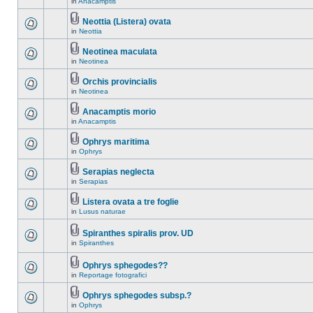
in
Anacamptis
Neottia (Listera) ovata
in
Neottia
Neotinea maculata
in
Neotinea
Orchis provincialis
in
Neotinea
Anacamptis morio
in
Anacamptis
Ophrys maritima
in
Ophrys
Serapias neglecta
in
Serapias
Listera ovata a tre foglie
in
Lusus naturae
Spiranthes spiralis prov. UD
in
Spiranthes
Ophrys sphegodes??
in
Reportage fotografici
Ophrys sphegodes subsp.?
in
Ophrys