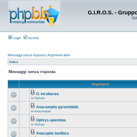
G.I.R.O.S. - Grupp
Sol
Login
Iscriviti
Messaggi senza risposta
|
Argomenti attivi
Indice
Messaggi senza risposta
Argomenti
O. incubacea
in
Ophrys
Anacamptis pyramidalis
in
Anacamptis
Ophrys apennina
in
Ophrys
Anacaptis laxiflora