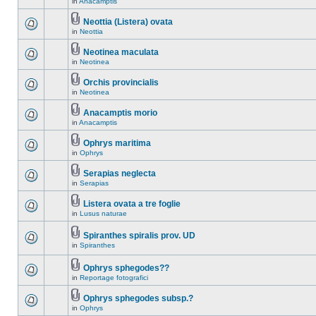
in
Anacamptis
Neottia (Listera) ovata
in
Neottia
Neotinea maculata
in
Neotinea
Orchis provincialis
in
Neotinea
Anacamptis morio
in
Anacamptis
Ophrys maritima
in
Ophrys
Serapias neglecta
in
Serapias
Listera ovata a tre foglie
in
Lusus naturae
Spiranthes spiralis prov. UD
in
Spiranthes
Ophrys sphegodes??
in
Reportage fotografici
Ophrys sphegodes subsp.?
in
Ophrys