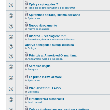
Ophrys sphegodes ?
in
Richieste di determinazione o di conferma
Spiranthes spiralis, l'ultima dell'anno
in
Spiranthes
Nuovo ritrovamento
in
Nuove segnalazioni
Diserbo ... "ecologico" ???
in
Protezione, denunce e interventi di tutela
Ophrys sphegodes subsp. classica
in
Ophrys
Primizie a: A.morio ed O. maritima
in
Anacamptis, Orchis e Neotinea
Serapias lingua
in
Serapias
Le prime in riva al mare
in
Spiranthes
ORCHIDEE DEL LAZIO
in
Biblioteca
xPseudorhiza nieschalkii
in
Ibridi naturali
Ophrys × mirandana nothosubsp. coletteae