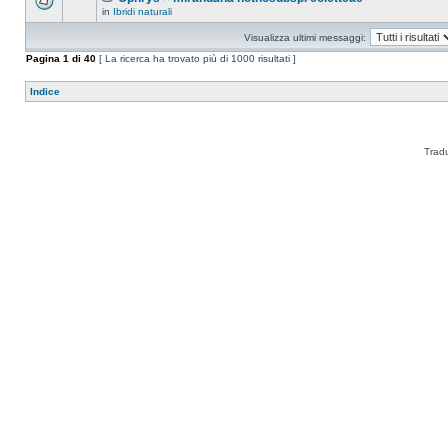
in
Ibridi naturali
Visualizza ultimi messaggi:
Pagina
1
di
40
[ La ricerca ha trovato più di 1000 risultati ]
Indice
Trad