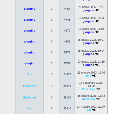
21 aprile 2025, 18:45
giorgino
0
4457
giorgino
16 aprile 2025, 11:23
giorgino
0
4745
giorgino
16 aprile 2025, 11:19
giorgino
0
4570
giorgino
25 marzo 2025, 19:07
giorgino
0
4965
giorgino
25 marzo 2025, 19:04
giorgino
0
5177
giorgino
23 marzo 2025, 21:59
giorgino
0
5051
giorgino
21 ottobre 2023, 17:09
tius
0
24872
tius
17 settembre 2023,
PazzOrky
0
25846
18:09
PazzOrky
16 giugno 2023, 12:42
dpalermo
0
39130
dpalermo
14 maggio 2023, 20:07
Igor
0
30940
Igor