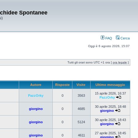
Orchidee Spontanee
i)
FAQ
Cerca
Oggi è 6 agosto 2026, 15:07
Tutti gli orari sono UTC +1 ora [
ora legale
]
Autore
Risposte
Visite
Ultimo messaggio
15 aprile 2026, 16:37
PazzOrky
0
3563
PazzOrky
30 aprile 2025, 18:48
giorgino
0
4685
giorgino
30 aprile 2025, 18:43
giorgino
0
5124
giorgino
27 aprile 2025, 18:45
giorgino
0
4611
giorgino