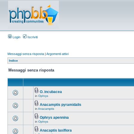
Login
Iscriviti
Messaggi senza risposta
|
Argomenti attivi
Indice
Messaggi senza risposta
O. incubacea
in
Ophrys
Anacamptis pyramidalis
in
Anacamptis
Ophrys apennina
in
Ophrys
Anacaptis laxiflora