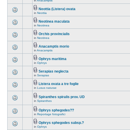
in
Anacamptis
Neottia (Listera) ovata
in
Neottia
Neotinea maculata
in
Neotinea
Orchis provincialis
in
Neotinea
Anacamptis morio
in
Anacamptis
Ophrys maritima
in
Ophrys
Serapias neglecta
in
Serapias
Listera ovata a tre foglie
in
Lusus naturae
Spiranthes spiralis prov. UD
in
Spiranthes
Ophrys sphegodes??
in
Reportage fotografici
Ophrys sphegodes subsp.?
in
Ophrys