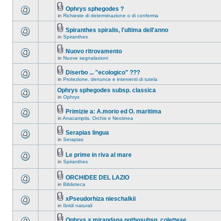
Ophrys sphegodes ?
in
Richieste di determinazione o di conferma
Spiranthes spiralis, l'ultima dell'anno
in
Spiranthes
Nuovo ritrovamento
in
Nuove segnalazioni
Diserbo ... "ecologico" ???
in
Protezione, denunce e interventi di tutela
Ophrys sphegodes subsp. classica
in
Ophrys
Primizie a: A.morio ed O. maritima
in
Anacamptis, Orchis e Neotinea
Serapias lingua
in
Serapias
Le prime in riva al mare
in
Spiranthes
ORCHIDEE DEL LAZIO
in
Biblioteca
xPseudorhiza nieschalkii
in
Ibridi naturali
Ophrys × mirandana nothosubsp. coletteae