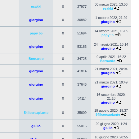
30 marzo 2023, 13:56
esakki
0
27977
esakki
1 ottobre 2022, 21:29
giorgino
0
30882
giorgino
14 ottobre 2021, 16:05
papy 55
0
51694
papy 55
24 maggio 2021, 16:14
giorgino
0
53183
giorgino
9 aprile 2021, 16:22
Bernardo
0
34725
Bernardo
21 marzo 2021, 20:04
giorgino
0
41814
giorgino
21 marzo 2021, 19:49
giorgino
0
37646
giorgino
16 settembre 2020,
giorgino
0
34114
21:18
giorgino
19 agosto 2020, 19:37
54ilcercapiante
0
35609
54ilcercapiante
29 giugno 2020, 1:24
giulio
0
55015
giulio
18 giugno 2020, 20:55