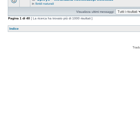
in
Ibridi naturali
Visualizza ultimi messaggi:
Pagina
1
di
40
[ La ricerca ha trovato più di 1000 risultati ]
Indice
Trad