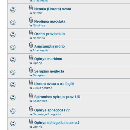
in
Anacamptis
Neottia (Listera) ovata
in
Neottia
Neotinea maculata
in
Neotinea
Orchis provincialis
in
Neotinea
Anacamptis morio
in
Anacamptis
Ophrys maritima
in
Ophrys
Serapias neglecta
in
Serapias
Listera ovata a tre foglie
in
Lusus naturae
Spiranthes spiralis prov. UD
in
Spiranthes
Ophrys sphegodes??
in
Reportage fotografici
Ophrys sphegodes subsp.?
in
Ophrys