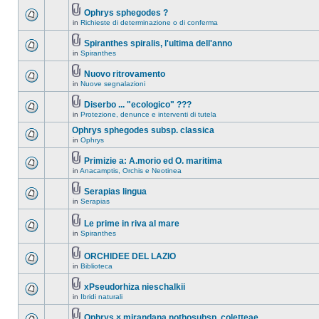
Ophrys sphegodes ?
in
Richieste di determinazione o di conferma
Spiranthes spiralis, l'ultima dell'anno
in
Spiranthes
Nuovo ritrovamento
in
Nuove segnalazioni
Diserbo ... "ecologico" ???
in
Protezione, denunce e interventi di tutela
Ophrys sphegodes subsp. classica
in
Ophrys
Primizie a: A.morio ed O. maritima
in
Anacamptis, Orchis e Neotinea
Serapias lingua
in
Serapias
Le prime in riva al mare
in
Spiranthes
ORCHIDEE DEL LAZIO
in
Biblioteca
xPseudorhiza nieschalkii
in
Ibridi naturali
Ophrys × mirandana nothosubsp. coletteae