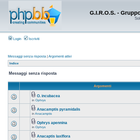
G.I.R.O.S. - Grupp
Sol
Login
Iscriviti
Messaggi senza risposta
|
Argomenti attivi
Indice
Messaggi senza risposta
Argomenti
O. incubacea
in
Ophrys
Anacamptis pyramidalis
in
Anacamptis
Ophrys apennina
in
Ophrys
Anacaptis laxiflora