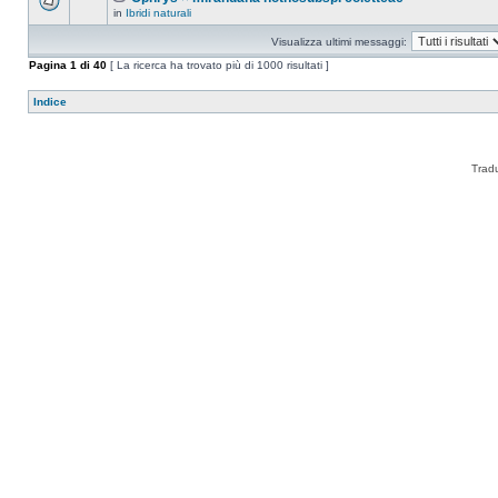
in
Ibridi naturali
Visualizza ultimi messaggi:
Pagina
1
di
40
[ La ricerca ha trovato più di 1000 risultati ]
Indice
Trad