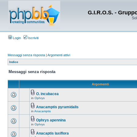
G.I.R.O.S. - Grupp
Sol
Login
Iscriviti
Messaggi senza risposta
|
Argomenti attivi
Indice
Messaggi senza risposta
Argomenti
O. incubacea
in
Ophrys
Anacamptis pyramidalis
in
Anacamptis
Ophrys apennina
in
Ophrys
Anacaptis laxiflora