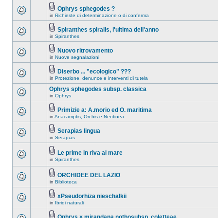
Ophrys sphegodes ?
in
Richieste di determinazione o di conferma
Spiranthes spiralis, l'ultima dell'anno
in
Spiranthes
Nuovo ritrovamento
in
Nuove segnalazioni
Diserbo ... "ecologico" ???
in
Protezione, denunce e interventi di tutela
Ophrys sphegodes subsp. classica
in
Ophrys
Primizie a: A.morio ed O. maritima
in
Anacamptis, Orchis e Neotinea
Serapias lingua
in
Serapias
Le prime in riva al mare
in
Spiranthes
ORCHIDEE DEL LAZIO
in
Biblioteca
xPseudorhiza nieschalkii
in
Ibridi naturali
Ophrys × mirandana nothosubsp. coletteae