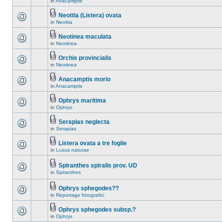
in
Anacamptis
Neottia (Listera) ovata
in
Neottia
Neotinea maculata
in
Neotinea
Orchis provincialis
in
Neotinea
Anacamptis morio
in
Anacamptis
Ophrys maritima
in
Ophrys
Serapias neglecta
in
Serapias
Listera ovata a tre foglie
in
Lusus naturae
Spiranthes spiralis prov. UD
in
Spiranthes
Ophrys sphegodes??
in
Reportage fotografici
Ophrys sphegodes subsp.?
in
Ophrys