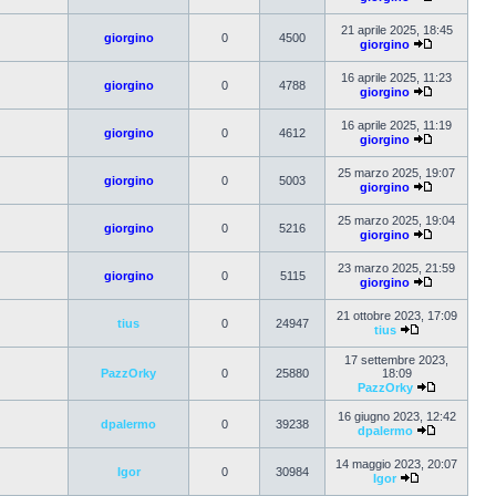
21 aprile 2025, 18:45
giorgino
0
4500
giorgino
16 aprile 2025, 11:23
giorgino
0
4788
giorgino
16 aprile 2025, 11:19
giorgino
0
4612
giorgino
25 marzo 2025, 19:07
giorgino
0
5003
giorgino
25 marzo 2025, 19:04
giorgino
0
5216
giorgino
23 marzo 2025, 21:59
giorgino
0
5115
giorgino
21 ottobre 2023, 17:09
tius
0
24947
tius
17 settembre 2023,
PazzOrky
0
25880
18:09
PazzOrky
16 giugno 2023, 12:42
dpalermo
0
39238
dpalermo
14 maggio 2023, 20:07
Igor
0
30984
Igor