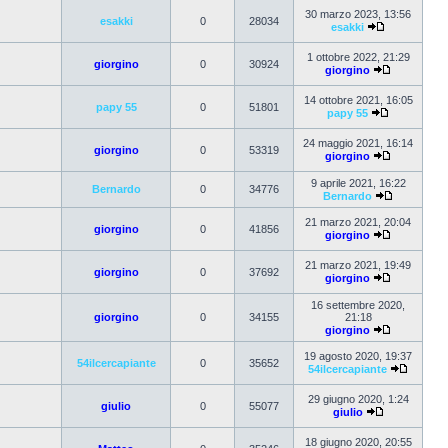
30 marzo 2023, 13:56
esakki
0
28034
esakki
1 ottobre 2022, 21:29
giorgino
0
30924
giorgino
14 ottobre 2021, 16:05
papy 55
0
51801
papy 55
24 maggio 2021, 16:14
giorgino
0
53319
giorgino
9 aprile 2021, 16:22
Bernardo
0
34776
Bernardo
21 marzo 2021, 20:04
giorgino
0
41856
giorgino
21 marzo 2021, 19:49
giorgino
0
37692
giorgino
16 settembre 2020,
giorgino
0
34155
21:18
giorgino
19 agosto 2020, 19:37
54ilcercapiante
0
35652
54ilcercapiante
29 giugno 2020, 1:24
giulio
0
55077
giulio
18 giugno 2020, 20:55