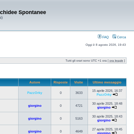
Orchidee Spontanee
i)
FAQ
Cerca
Oggi è 8 agosto 2026, 19:43
Tutti gli orari sono UTC +1 ora [
ora legale
]
Autore
Risposte
Visite
Ultimo messaggio
15 aprile 2026, 16:37
PazzOrky
0
3633
PazzOrky
30 aprile 2025, 18:48
giorgino
0
4721
giorgino
30 aprile 2025, 18:43
giorgino
0
5163
giorgino
27 aprile 2025, 18:45
giorgino
0
4649
giorgino