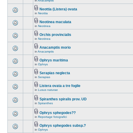
in
Anacamptis
Neottia (Listera) ovata
in
Neottia
Neotinea maculata
in
Neotinea
Orchis provincialis
in
Neotinea
Anacamptis morio
in
Anacamptis
Ophrys maritima
in
Ophrys
Serapias neglecta
in
Serapias
Listera ovata a tre foglie
in
Lusus naturae
Spiranthes spiralis prov. UD
in
Spiranthes
Ophrys sphegodes??
in
Reportage fotografici
Ophrys sphegodes subsp.?
in
Ophrys