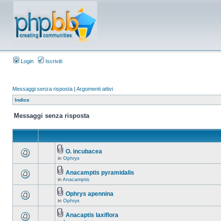
Login
Iscriviti
Messaggi senza risposta
|
Argomenti attivi
Indice
Messaggi senza risposta
O. incubacea
in
Ophrys
Anacamptis pyramidalis
in
Anacamptis
Ophrys apennina
in
Ophrys
Anacaptis laxiflora