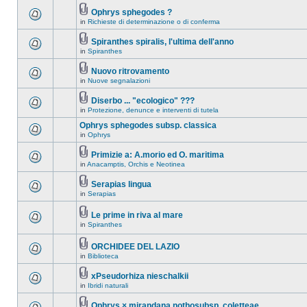
Ophrys sphegodes ?
in
Richieste di determinazione o di conferma
Spiranthes spiralis, l'ultima dell'anno
in
Spiranthes
Nuovo ritrovamento
in
Nuove segnalazioni
Diserbo ... "ecologico" ???
in
Protezione, denunce e interventi di tutela
Ophrys sphegodes subsp. classica
in
Ophrys
Primizie a: A.morio ed O. maritima
in
Anacamptis, Orchis e Neotinea
Serapias lingua
in
Serapias
Le prime in riva al mare
in
Spiranthes
ORCHIDEE DEL LAZIO
in
Biblioteca
xPseudorhiza nieschalkii
in
Ibridi naturali
Ophrys × mirandana nothosubsp. coletteae