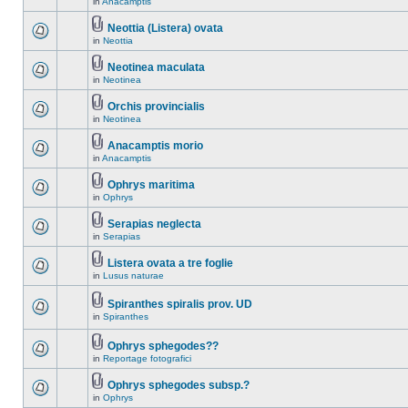
in
Anacamptis
Neottia (Listera) ovata
in
Neottia
Neotinea maculata
in
Neotinea
Orchis provincialis
in
Neotinea
Anacamptis morio
in
Anacamptis
Ophrys maritima
in
Ophrys
Serapias neglecta
in
Serapias
Listera ovata a tre foglie
in
Lusus naturae
Spiranthes spiralis prov. UD
in
Spiranthes
Ophrys sphegodes??
in
Reportage fotografici
Ophrys sphegodes subsp.?
in
Ophrys