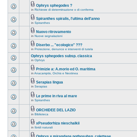
Ophrys sphegodes ?
in
Richieste di determinazione o di conferma
Spiranthes spiralis, l'ultima dell'anno
in
Spiranthes
Nuovo ritrovamento
in
Nuove segnalazioni
Diserbo ... "ecologico" ???
in
Protezione, denunce e interventi di tutela
Ophrys sphegodes subsp. classica
in
Ophrys
Primizie a: A.morio ed O. maritima
in
Anacamptis, Orchis e Neotinea
Serapias lingua
in
Serapias
Le prime in riva al mare
in
Spiranthes
ORCHIDEE DEL LAZIO
in
Biblioteca
xPseudorhiza nieschalkii
in
Ibridi naturali
Ophrys × mirandana nothosubsp. coletteae