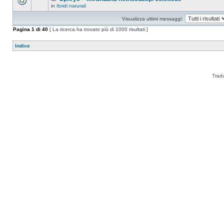
in
Ibridi naturali
Visualizza ultimi messaggi:
Pagina
1
di
40
[ La ricerca ha trovato più di 1000 risultati ]
Indice
Trad