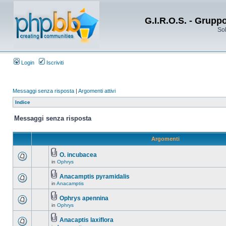
G.I.R.O.S. - Grupp
Sol
Login
Iscriviti
Messaggi senza risposta
|
Argomenti attivi
Indice
Messaggi senza risposta
Argomenti
O. incubacea
in
Ophrys
Anacamptis pyramidalis
in
Anacamptis
Ophrys apennina
in
Ophrys
Anacaptis laxiflora