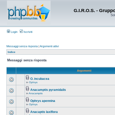
G.I.R.O.S. - Grupp
Sol
Login
Iscriviti
Messaggi senza risposta
|
Argomenti attivi
Indice
Messaggi senza risposta
Argomenti
O. incubacea
in
Ophrys
Anacamptis pyramidalis
in
Anacamptis
Ophrys apennina
in
Ophrys
Anacaptis laxiflora