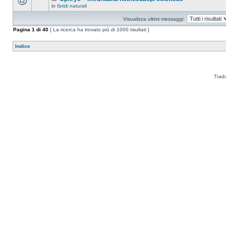
in
Ibridi naturali
Visualizza ultimi messaggi:
Pagina
1
di
40
[ La ricerca ha trovato più di 1000 risultati ]
Indice
Trad