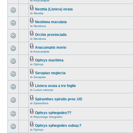
in
Anacamptis
Neottia (Listera) ovata
in
Neottia
Neotinea maculata
in
Neotinea
Orchis provincialis
in
Neotinea
Anacamptis morio
in
Anacamptis
Ophrys maritima
in
Ophrys
Serapias neglecta
in
Serapias
Listera ovata a tre foglie
in
Lusus naturae
Spiranthes spiralis prov. UD
in
Spiranthes
Ophrys sphegodes??
in
Reportage fotografici
Ophrys sphegodes subsp.?
in
Ophrys