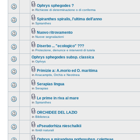
Ophrys sphegodes ?
in
Richieste di determinazione o di conferma
Spiranthes spiralis, l'ultima dell'anno
in
Spiranthes
Nuovo ritrovamento
in
Nuove segnalazioni
Diserbo ... "ecologico" ???
in
Protezione, denunce e interventi di tutela
Ophrys sphegodes subsp. classica
in
Ophrys
Primizie a: A.morio ed O. maritima
in
Anacamptis, Orchis e Neotinea
Serapias lingua
in
Serapias
Le prime in riva al mare
in
Spiranthes
ORCHIDEE DEL LAZIO
in
Biblioteca
xPseudorhiza nieschalkii
in
Ibridi naturali
Ophrys × mirandana nothosubsp. coletteae