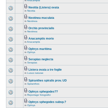
in
Anacamptis
Neottia (Listera) ovata
in
Neottia
Neotinea maculata
in
Neotinea
Orchis provincialis
in
Neotinea
Anacamptis morio
in
Anacamptis
Ophrys maritima
in
Ophrys
Serapias neglecta
in
Serapias
Listera ovata a tre foglie
in
Lusus naturae
Spiranthes spiralis prov. UD
in
Spiranthes
Ophrys sphegodes??
in
Reportage fotografici
Ophrys sphegodes subsp.?
in
Ophrys