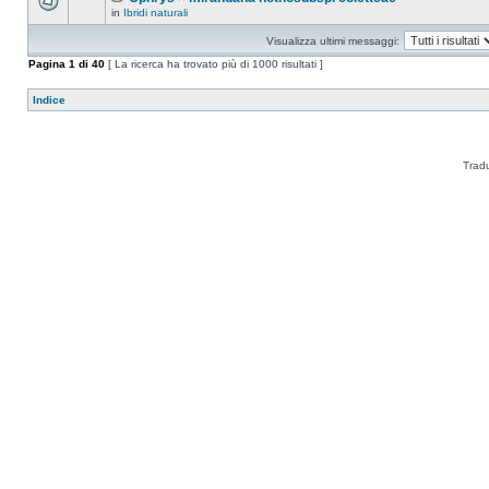
in
Ibridi naturali
Visualizza ultimi messaggi:
Pagina
1
di
40
[ La ricerca ha trovato più di 1000 risultati ]
Indice
Trad