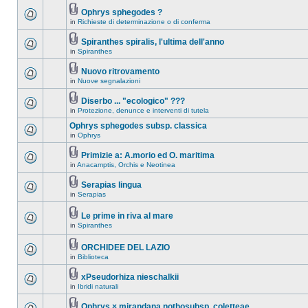
Ophrys sphegodes ?
in
Richieste di determinazione o di conferma
Spiranthes spiralis, l'ultima dell'anno
in
Spiranthes
Nuovo ritrovamento
in
Nuove segnalazioni
Diserbo ... "ecologico" ???
in
Protezione, denunce e interventi di tutela
Ophrys sphegodes subsp. classica
in
Ophrys
Primizie a: A.morio ed O. maritima
in
Anacamptis, Orchis e Neotinea
Serapias lingua
in
Serapias
Le prime in riva al mare
in
Spiranthes
ORCHIDEE DEL LAZIO
in
Biblioteca
xPseudorhiza nieschalkii
in
Ibridi naturali
Ophrys × mirandana nothosubsp. coletteae