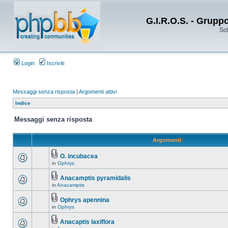
G.I.R.O.S. - Grupp
Sol
Login
Iscriviti
Messaggi senza risposta
|
Argomenti attivi
Indice
Messaggi senza risposta
Argomenti
O. incubacea
in
Ophrys
Anacamptis pyramidalis
in
Anacamptis
Ophrys apennina
in
Ophrys
Anacaptis laxiflora