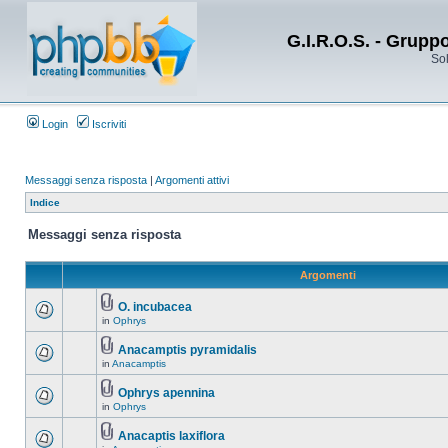
G.I.R.O.S. - Grupp
Sol
Login
Iscriviti
Messaggi senza risposta
|
Argomenti attivi
Indice
Messaggi senza risposta
Argomenti
O. incubacea
in
Ophrys
Anacamptis pyramidalis
in
Anacamptis
Ophrys apennina
in
Ophrys
Anacaptis laxiflora