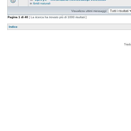
in
Ibridi naturali
Visualizza ultimi messaggi:
Pagina
1
di
40
[ La ricerca ha trovato più di 1000 risultati ]
Indice
Trad