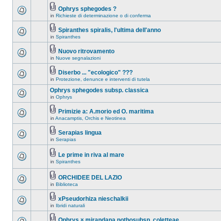
Ophrys sphegodes ?
in
Richieste di determinazione o di conferma
Spiranthes spiralis, l'ultima dell'anno
in
Spiranthes
Nuovo ritrovamento
in
Nuove segnalazioni
Diserbo ... "ecologico" ???
in
Protezione, denunce e interventi di tutela
Ophrys sphegodes subsp. classica
in
Ophrys
Primizie a: A.morio ed O. maritima
in
Anacamptis, Orchis e Neotinea
Serapias lingua
in
Serapias
Le prime in riva al mare
in
Spiranthes
ORCHIDEE DEL LAZIO
in
Biblioteca
xPseudorhiza nieschalkii
in
Ibridi naturali
Ophrys × mirandana nothosubsp. coletteae