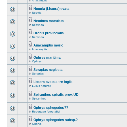
in
Anacamptis
Neottia (Listera) ovata
in
Neottia
Neotinea maculata
in
Neotinea
Orchis provincialis
in
Neotinea
Anacamptis morio
in
Anacamptis
Ophrys maritima
in
Ophrys
Serapias neglecta
in
Serapias
Listera ovata a tre foglie
in
Lusus naturae
Spiranthes spiralis prov. UD
in
Spiranthes
Ophrys sphegodes??
in
Reportage fotografici
Ophrys sphegodes subsp.?
in
Ophrys