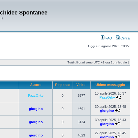
Orchidee Spontanee
i)
FAQ
Cerca
Oggi è 6 agosto 2026, 23:27
Tutti gli orari sono UTC +1 ora [
ora legale
]
Autore
Risposte
Visite
Ultimo messaggio
15 aprile 2026, 16:37
PazzOrky
0
3577
PazzOrky
30 aprile 2025, 18:48
giorgino
0
4691
giorgino
30 aprile 2025, 18:43
giorgino
0
5134
giorgino
27 aprile 2025, 18:45
giorgino
0
4623
giorgino