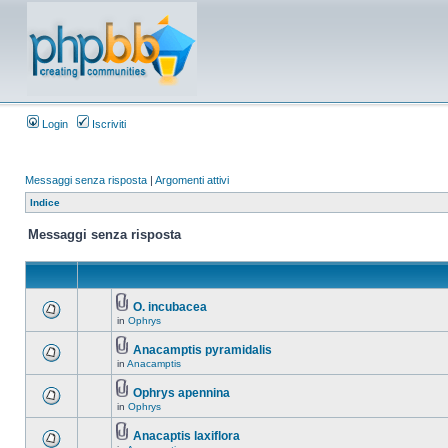
Login
Iscriviti
Messaggi senza risposta
|
Argomenti attivi
Indice
Messaggi senza risposta
O. incubacea
in
Ophrys
Anacamptis pyramidalis
in
Anacamptis
Ophrys apennina
in
Ophrys
Anacaptis laxiflora