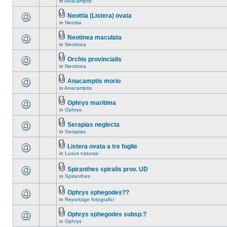
in
Anacamptis
Neottia (Listera) ovata
in
Neottia
Neotinea maculata
in
Neotinea
Orchis provincialis
in
Neotinea
Anacamptis morio
in
Anacamptis
Ophrys maritima
in
Ophrys
Serapias neglecta
in
Serapias
Listera ovata a tre foglie
in
Lusus naturae
Spiranthes spiralis prov. UD
in
Spiranthes
Ophrys sphegodes??
in
Reportage fotografici
Ophrys sphegodes subsp.?
in
Ophrys