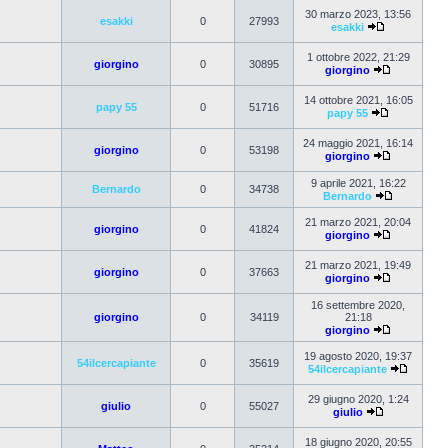
30 marzo 2023, 13:56
esakki
0
27993
esakki
1 ottobre 2022, 21:29
giorgino
0
30895
giorgino
14 ottobre 2021, 16:05
papy 55
0
51716
papy 55
24 maggio 2021, 16:14
giorgino
0
53198
giorgino
9 aprile 2021, 16:22
Bernardo
0
34738
Bernardo
21 marzo 2021, 20:04
giorgino
0
41824
giorgino
21 marzo 2021, 19:49
giorgino
0
37663
giorgino
16 settembre 2020,
giorgino
0
34119
21:18
giorgino
19 agosto 2020, 19:37
54ilcercapiante
0
35619
54ilcercapiante
29 giugno 2020, 1:24
giulio
0
55027
giulio
18 giugno 2020, 20:55