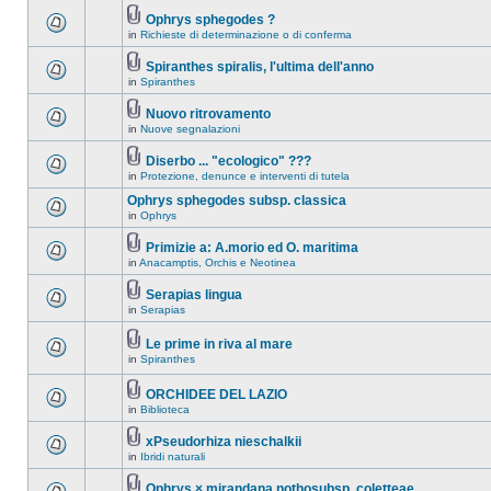
Ophrys sphegodes ?
in
Richieste di determinazione o di conferma
Spiranthes spiralis, l'ultima dell'anno
in
Spiranthes
Nuovo ritrovamento
in
Nuove segnalazioni
Diserbo ... "ecologico" ???
in
Protezione, denunce e interventi di tutela
Ophrys sphegodes subsp. classica
in
Ophrys
Primizie a: A.morio ed O. maritima
in
Anacamptis, Orchis e Neotinea
Serapias lingua
in
Serapias
Le prime in riva al mare
in
Spiranthes
ORCHIDEE DEL LAZIO
in
Biblioteca
xPseudorhiza nieschalkii
in
Ibridi naturali
Ophrys × mirandana nothosubsp. coletteae