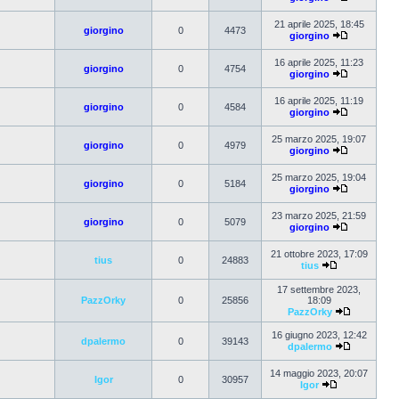
21 aprile 2025, 18:45
giorgino
0
4473
giorgino
16 aprile 2025, 11:23
giorgino
0
4754
giorgino
16 aprile 2025, 11:19
giorgino
0
4584
giorgino
25 marzo 2025, 19:07
giorgino
0
4979
giorgino
25 marzo 2025, 19:04
giorgino
0
5184
giorgino
23 marzo 2025, 21:59
giorgino
0
5079
giorgino
21 ottobre 2023, 17:09
tius
0
24883
tius
17 settembre 2023,
PazzOrky
0
25856
18:09
PazzOrky
16 giugno 2023, 12:42
dpalermo
0
39143
dpalermo
14 maggio 2023, 20:07
Igor
0
30957
Igor